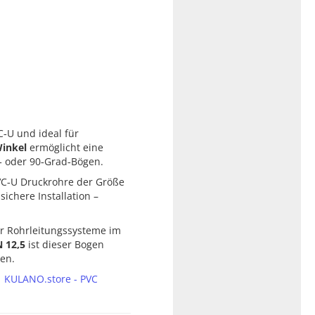
C‑U und ideal für
inkel
ermöglicht eine
5‑ oder 90‑Grad‑Bögen.
PVC‑U Druckrohre der Größe
ichere Installation –
für Rohrleitungssysteme im
 12,5
ist dieser Bogen
men.
r
KULANO.store - PVC