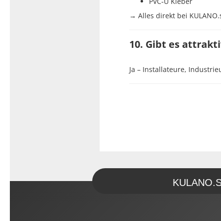
PVC‑U Kleber
→ Alles direkt bei KULANO.s
10. Gibt es attrak
Ja – Installateure, Indust
KULANO.Sto