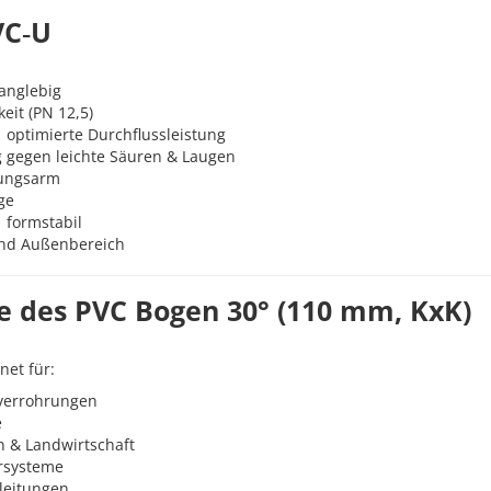
VC‑U
langlebig
eit (PN 12,5)
 optimierte Durchflussleistung
 gegen leichte Säuren & Laugen
tungsarm
ge
formstabil
und Außenbereich
e des PVC Bogen 30° (110 mm, KxK)
gnet für:
verrohrungen
e
 & Landwirtschaft
hrsysteme
leitungen