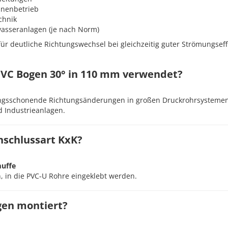
nenbetrieb
chnik
wasseranlagen (je nach Norm)
für deutliche Richtungswechsel bei gleichzeitig guter Strömungseff
 PVC Bogen 30° in 110 mm verwendet?
ngsschonende Richtungsänderungen in großen Druckrohrsystemen –
 Industrieanlagen.
nschlussart KxK?
muffe
 in die PVC‑U Rohre eingeklebt werden.
gen montiert?