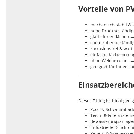
Vorteile von P
mechanisch stabil & 
hohe Druckbeständigk
glatte Innenflächen →
chemikalienbeständig
korrosionsfrei & war
einfache Klebemonta
ohne Weichmacher → 
geeignet für Innen‑ 
Einsatzbereich
Dieser Fitting ist ideal geei
Pool‑ & Schwimmbad
Teich‑ & Filtersystem
Bewässerungsanlagen
industrielle Druckro
Regen‑ & Grauwasser