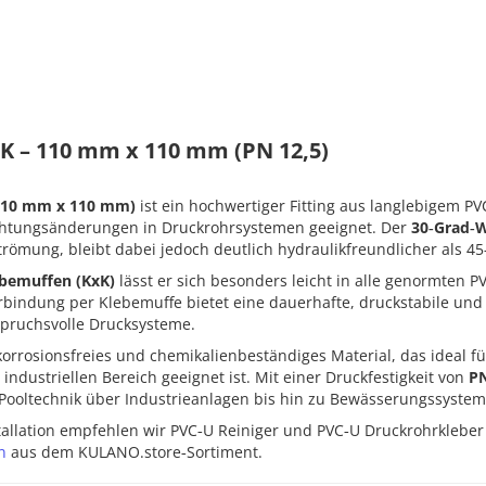
xK – 110 mm x 110 mm (PN 12,5)
(110 mm x 110 mm)
ist ein hochwertiger Fitting aus langlebigem PV
ichtungsänderungen in Druckrohrsystemen geeignet. Der
30‑Grad‑W
römung, bleibt dabei jedoch deutlich hydraulikfreundlicher als 4
ebemuffen (KxK)
lässt er sich besonders leicht in alle genormten 
bindung per Klebemuffe bietet eine dauerhafte, druckstabile und s
spruchsvolle Drucksysteme.
 korrosionsfreies und chemikalienbeständiges Material, das ideal 
industriellen Bereich geeignet ist. Mit einer Druckfestigkeit von
PN
n Pooltechnik über Industrieanlagen bis hin zu Bewässerungssyste
nstallation empfehlen wir PVC‑U Reiniger und PVC‑U Druckrohrklebe
n
aus dem KULANO.store‑Sortiment.