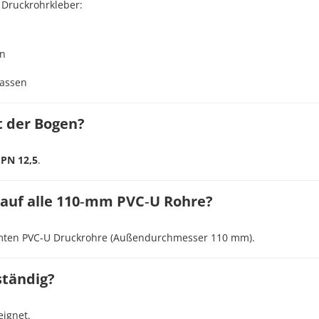
 Druckrohrkleber:
en
lassen
st der Bogen?
r
PN 12,5
.
 auf alle 110‑mm PVC‑U Rohre?
normten PVC‑U Druckrohre (Außendurchmesser 110 mm).
ständig?
eignet.