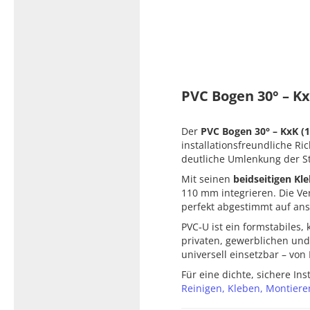
Typ 23B/308
Edelstahl Rohrnippel, Typ
PVC Kleber
23/310
PVC Reiniger
Dichtungsmaterial
PVC Bogen 30° – K
Dichtungsmaterial - Natürlich
Der
PVC Bogen 30° – KxK 
dichten (NEO Fermit +
installationsfreundliche R
Hanf/Flachs)
deutliche Umlenkung der St
Dichtungsmaterial -
Mit seinen
beidseitigen Kl
Industrielle
110 mm integrieren. Die Ver
Gewindedichtmittel
perfekt abgestimmt auf an
PVC‑U ist ein formstabiles,
privaten, gewerblichen und 
universell einsetzbar – vo
Für eine dichte, sichere I
Reinigen, Kleben, Montiere