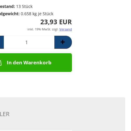
Poolpumpen für
Messing Frostschutzregner
PE Rückschlagventil
estand:
13
Stück
Schwimmbäder –
Mess. Y-Schmutzfänger
dgewicht:
0.658
kg je Stück
Filterpumpen für
23,93 EUR
Poolanlagen
Komplettsets für
inkl. 19% MwSt. zzgl.
Versand
Skimmerbecken | Kulano
Pooltechnik
Dosieranlagen &
Salzelektrolyseanlagen für
Pools und
In den Warenkorb
Wasseraufbereitung
Schalstein-Poolsysteme
Aufrollvorrichtungen
Schwimmbadfolien
Praher PVC- Kugelhähne, IGB
PVC-Fittinge,
Rückschlagklappen
LER