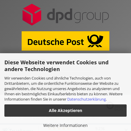
Diese Webseite verwendet Cookies und
Vertrag widerrufen
andere Technologien
Wir verwenden Cookies und ähnliche Technologien, auch von
Online Shop erstellen
mit Gambio.de © 2026
Drittanbietern, um die ordentliche Funktionsweise der Website zu
gewährleisten, die Nutzung unseres Angebotes zu analysieren und
Ihnen ein bestmögliches Einkaufserlebnis bieten zu können. Weitere
Ausgewählte Top-Bewertungen für www.kulano.store/de
Informationen finden Sie in unserer
Datenschutzerklärung
.
Alle Akzeptieren
Noch sind keine Bewertungen vorhanden.
Weitere Informationen
✕