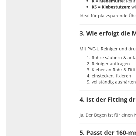
K = Klebemuffe:
Rohr 
KS = Klebestutzen:
wi
Ideal für platzsparende Ü
3. Wie erfolgt die
Mit PVC‑U Reiniger und dru
Rohre säubern & anf
Reiniger auftragen
Kleber an Rohr & Fitt
einstecken, fixieren
vollständig aushärten
4. Ist der Fitting d
Ja. Der Bogen ist für eine
5. Passt der 160‑