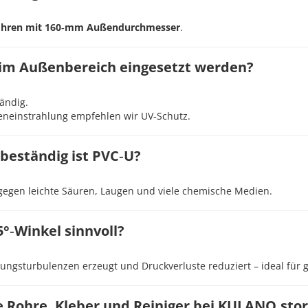
ohren mit 160‑mm Außendurchmesser
.
 im Außenbereich eingesetzt werden?
tändig.
eneinstrahlung empfehlen wir UV‑Schutz.
beständig ist PVC‑U?
g gegen leichte Säuren, Laugen und viele chemische Medien.
5°‑Winkel sinnvoll?
ungsturbulenzen erzeugt und Druckverluste reduziert – ideal für 
e Rohre, Kleber und Reiniger bei KULANO.sto