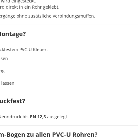
wird eingesteckt.
rd direkt in ein Rohr geklebt.
bergänge ohne zusätzliche Verbindungsmuffen.
 Montage?
ckfestem PVC‑U Kleber:
asen
ing
 lassen
ruckfest?
n Nenndruck bis
PN 12,5
ausgelegt.
mm‑Bogen zu allen PVC‑U Rohren?