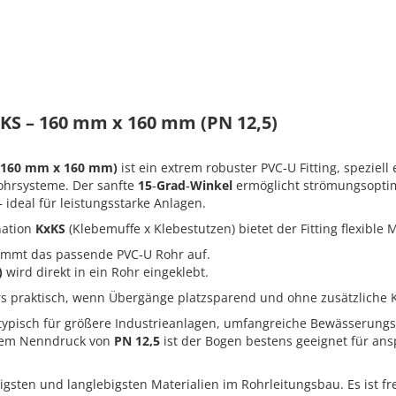
xKS – 160 mm x 160 mm (PN 12,5)
 (160 mm x 160 mm)
ist ein extrem robuster PVC‑U Fitting, speziell 
ohrsysteme. Der sanfte
15‑Grad‑Winkel
ermöglicht strömungsopti
ideal für leistungsstarke Anlagen.
nation
KxKS
(Klebemuffe x Klebestutzen) bietet der Fitting flexible
mmt das passende PVC‑U Rohr auf.
)
wird direkt in ein Rohr eingeklebt.
s praktisch, wenn Übergänge platzsparend und ohne zusätzliche K
 typisch für größere Industrieanlagen, umfangreiche Bewässerun
nem Nenndruck von
PN 12,5
ist der Bogen bestens geeignet für ans
igsten und langlebigsten Materialien im Rohrleitungsbau. Es ist f