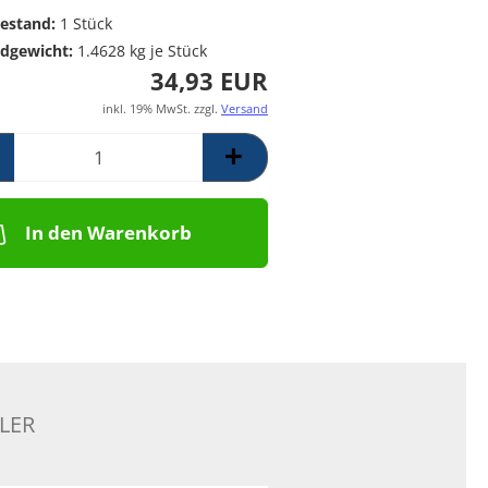
Poolpumpen für
Messing Frostschutzregner
PE Rückschlagventil
estand:
1
Stück
Schwimmbäder –
Mess. Y-Schmutzfänger
dgewicht:
1.4628
kg je Stück
Filterpumpen für
34,93 EUR
Poolanlagen
Komplettsets für
inkl. 19% MwSt. zzgl.
Versand
Skimmerbecken | Kulano
Pooltechnik
Dosieranlagen &
Salzelektrolyseanlagen für
Pools und
In den Warenkorb
Wasseraufbereitung
Schalstein-Poolsysteme
Aufrollvorrichtungen
Schwimmbadfolien
Praher PVC- Kugelhähne, IGB
PVC-Fittinge,
Rückschlagklappen
LER