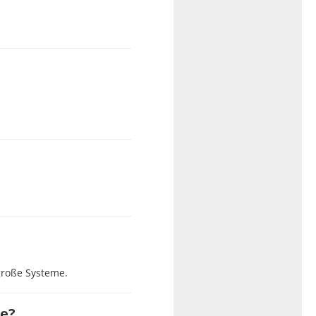
große Systeme.
re?