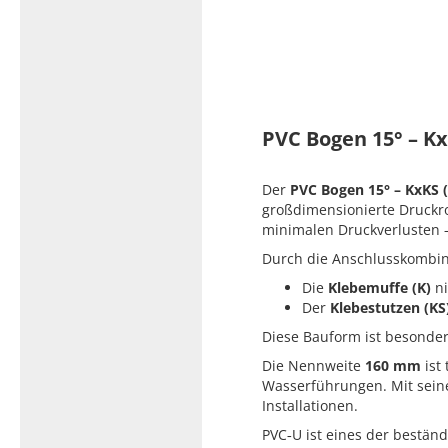
Typ 23B/308
Edelstahl Rohrnippel, Typ
PVC Kleber
23/310
PVC Reiniger
Dichtungsmaterial
PVC Bogen 15° – K
Dichtungsmaterial - Natürlich
Der
PVC Bogen 15° – KxKS
dichten (NEO Fermit +
großdimensionierte Druckr
Hanf/Flachs)
minimalen Druckverlusten – 
Dichtungsmaterial -
Durch die Anschlusskombi
Industrielle
Gewindedichtmittel
Die
Klebemuffe (K)
ni
Der
Klebestutzen (KS
Diese Bauform ist besonder
Die Nennweite
160 mm
ist
Wasserführungen. Mit sei
Installationen.
PVC‑U ist eines der beständ