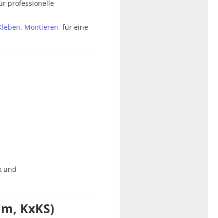
ür professionelle
Kleben, Montieren
für eine
k und
mm, KxKS)