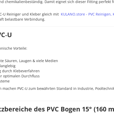
und chemikalienbeständig. Damit eignet sich dieser Fitting perfekt f
C‑U Reiniger und Kleber gleich mit
KULANO.store - PVC Reinigen, 
aft belastbare Verbindung.
VC‑U
hnische Vorteile:
hte Säuren, Laugen & viele Medien
 langlebig
g durch Klebeverfahren
ür optimalen Durchfluss
ysteme
en machen PVC‑U zum bewährten Standard in Industrie, Pooltechni
tzbereiche des PVC Bogen 15° (160 