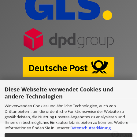
Diese Webseite verwendet Cookies und
Vertrag widerrufen
andere Technologien
Wir verwenden Cookies und ähnliche Technologien, auch von
Online Shop erstellen
mit Gambio.de © 2026
Drittanbietern, um die ordentliche Funktionsweise der Website zu
gewährleisten, die Nutzung unseres Angebotes zu analysieren und
Ihnen ein bestmögliches Einkaufserlebnis bieten zu können. Weitere
Ausgewählte Top-Bewertungen für www.kulano.store/de
Informationen finden Sie in unserer
Datenschutzerklärung
.