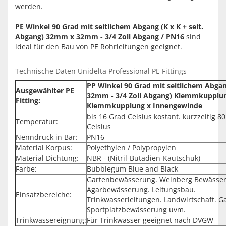
werden.
PE Winkel 90 Grad mit seitlichem Abgang (K x K + seit.
Abgang) 32mm x 32mm - 3/4 Zoll Abgang / PN16
sind
ideal für den Bau von PE Rohrleitungen geeignet.
Technische Daten Unidelta Professional PE Fittings
PP Winkel 90 Grad mit seitlichem Abg
Ausgewählter PE
32mm - 3/4 Zoll Abgang) Klemmkupplu
Fitting:
Klemmkupplung x Innengewinde
bis 16 Grad Celsius kostant. kurzzeitig 8
Temperatur:
Celsius
Nenndruck in Bar:
PN16
Material Korpus:
Polyethylen / Polypropylen
Material Dichtung:
NBR - (Nitril-Butadien-Kautschuk)
Farbe:
Bubblegum Blue and Black
Gartenbewässerung. Weinberg Bewässe
Agarbewässerung. Leitungsbau.
Einsatzbereiche:
Trinkwasserleitungen. Landwirtschaft. G
Sportplatzbewässerung uvm.
Trinkwassereignung:
Für Trinkwasser geeignet nach DVGW