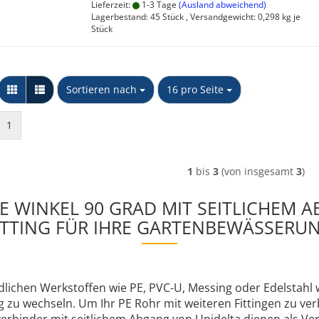
Lieferzeit:
1-3 Tage
(Ausland abweichend)
Lagerbestand: 45 Stück , Versandgewicht:
0,298
kg je
Stück
Sortieren nach
pro Seite
Sortieren nach
16 pro Seite
1
1
bis
3
(von insgesamt
3
)
PE WINKEL 90 GRAD MIT SEITLICHEM 
ITTING FÜR IHRE GARTENBEWÄSSERU
dlichen Werkstoffen wie PE, PVC-U, Messing oder Edelstahl 
g zu wechseln. Um Ihr PE Rohr mit weiteren Fittingen zu ver
rbinder mit seitlichem Abgang von Unidelta dienen als Ve