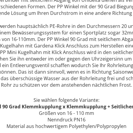
erschiedenen Formen. Der PP Winkel mit der 90 Grad Biegung
ende Lösung um Ihren Durchstrom in eine andere Richtung 
werden hauptsächlich PE-Rohre in den Durchmessern 20 
einem Bewässerungssystem für einen Sportplatz sogar 32mm. 
 von 16-110mm. Der PP Winkel 90 Grad mit seitlichem Abgan
Kugelhahn mit Gardena Klick Anschluss zum Herstellen eine
PP Mini Kugelhahn mit Klick Anschluss wird in den seitliche
rehen Sie ihn entweder im oder gegen den Uhrzeigersinn um 
 ein Entleerungsventil schaffen wodurch Sie Ihr Rohrleit
önnen. Das ist dann sinnvoll, wenn es in Richtung Saisonw
e das überschüssige Wasser aus der Rohrleitung frei und sc
Rohr zu schützen vor dem anstehenden nächtlichen Frost.
Sie wählen folgende Variante:
l 90 Grad Klemmkupplung x Klemmkupplung + Seitlich
Größen von 16 - 110 mm
Nenndruck PN16
Material aus hochwertigem Polyethylen/Polypropylen