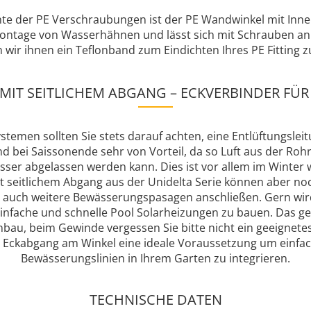
ante der PE Verschraubungen ist der PE Wandwinkel mit Inne
ntage von Wasserhähnen und lässt sich mit Schrauben an 
 wir ihnen ein Teflonband zum Eindichten Ihres PE Fitting 
 MIT SEITLICHEM ABGANG – ECKVERBINDER FÜ
temen sollten Sie stets darauf achten, eine Entlüftungsleitu
nd bei Saissonende sehr von Vorteil, da so Luft aus der Ro
er abgelassen werden kann. Dies ist vor allem im Winter w
mit seitlichem Abgang aus der Unidelta Serie können aber n
s auch weitere Bewässerungspasagen anschließen. Gern wird
infache und schnelle Pool Solarheizungen zu bauen. Das 
nbau, beim Gewinde vergessen Sie bitte nicht ein geeignete
er Eckabgang am Winkel eine ideale Voraussetzung um einfa
Bewässerungslinien in Ihrem Garten zu integrieren.
TECHNISCHE DATEN