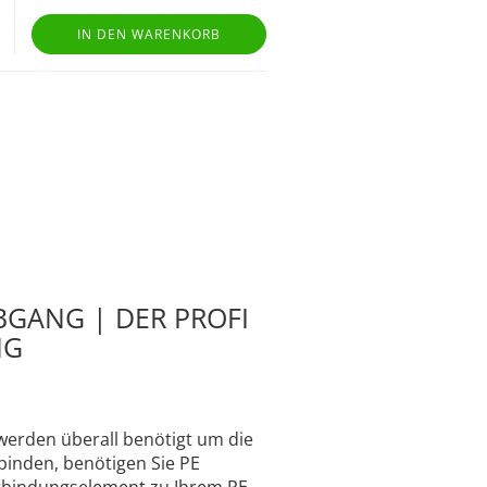
IN DEN WARENKORB
ABGANG | DER PROFI
NG
werden überall benötigt um die
binden, benötigen Sie PE
rbindungselement zu Ihrem PE