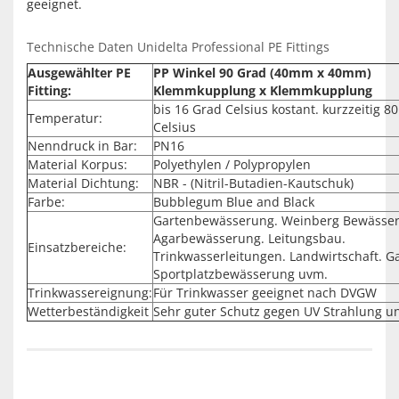
geeignet.
Technische Daten Unidelta Professional PE Fittings
Ausgewählter PE
PP Winkel 90 Grad (40mm x 40mm)
Fitting:
Klemmkupplung x Klemmkupplung
bis 16 Grad Celsius kostant. kurzzeitig 8
Temperatur:
Celsius
Nenndruck in Bar:
PN16
Material Korpus:
Polyethylen / Polypropylen
Material Dichtung:
NBR - (Nitril-Butadien-Kautschuk)
Farbe:
Bubblegum Blue and Black
Gartenbewässerung. Weinberg Bewässe
Agarbewässerung. Leitungsbau.
Einsatzbereiche:
Trinkwasserleitungen. Landwirtschaft. G
Sportplatzbewässerung uvm.
Trinkwassereignung:
Für Trinkwasser geeignet nach DVGW
Wetterbeständigkeit
Sehr guter Schutz gegen UV Strahlung u