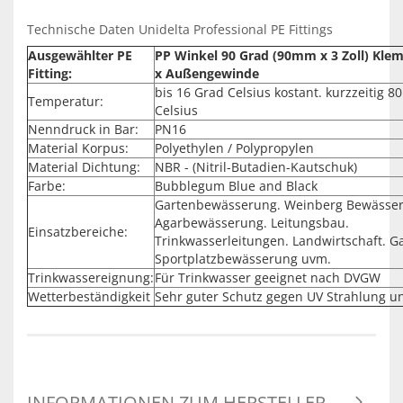
Technische Daten Unidelta Professional PE Fittings
Ausgewählter PE
PP Winkel 90 Grad (90mm x 3 Zoll) Kl
Fitting:
x Außengewinde
bis 16 Grad Celsius kostant. kurzzeitig 8
Temperatur:
Celsius
Nenndruck in Bar:
PN16
Material Korpus:
Polyethylen / Polypropylen
Material Dichtung:
NBR - (Nitril-Butadien-Kautschuk)
Farbe:
Bubblegum Blue and Black
Gartenbewässerung. Weinberg Bewässe
Agarbewässerung. Leitungsbau.
Einsatzbereiche:
Trinkwasserleitungen. Landwirtschaft. G
Sportplatzbewässerung uvm.
Trinkwassereignung:
Für Trinkwasser geeignet nach DVGW
Wetterbeständigkeit
Sehr guter Schutz gegen UV Strahlung u
INFORMATIONEN ZUM HERSTELLER