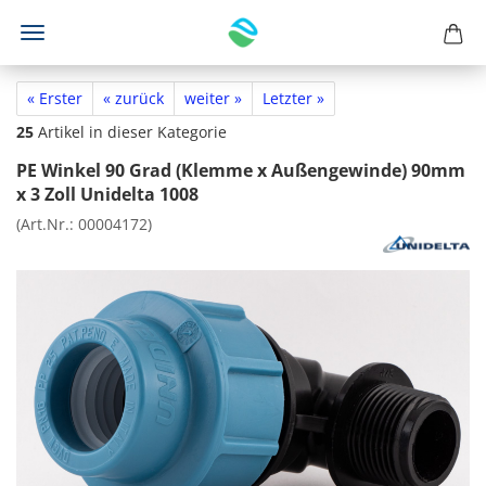
« Erster
« zurück
weiter »
Letzter »
25
Artikel in dieser Kategorie
PE Winkel 90 Grad (Klemme x Außengewinde) 90mm
x 3 Zoll Unidelta 1008
(Art.Nr.:
00004172
)