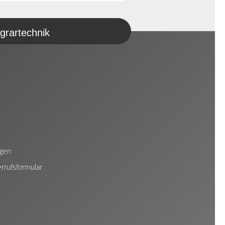
grartechnik
ngen
rrufsformular