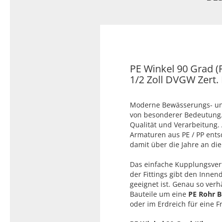
Typ 23B/308
Edelstahl Rohrnippel, Typ
PVC Kleber
23/310
PVC Reiniger
Dichtungsmaterial
PE Winkel 90 Grad 
1/2 Zoll DVGW Zert.
Dichtungsmaterial - Natürlich
dichten (NEO Fermit +
Moderne Bewässerungs- und
Hanf/Flachs)
von besonderer Bedeutung. 
Dichtungsmaterial -
Qualität und Verarbeitung. A
Industrielle
Armaturen aus PE / PP ents
Gewindedichtmittel
damit über die Jahre an die 
Das einfache Kupplungsverf
der Fittings gibt den Inne
geeignet ist. Genau so verh
Bauteile um eine
PE Rohr 
oder im Erdreich für eine F