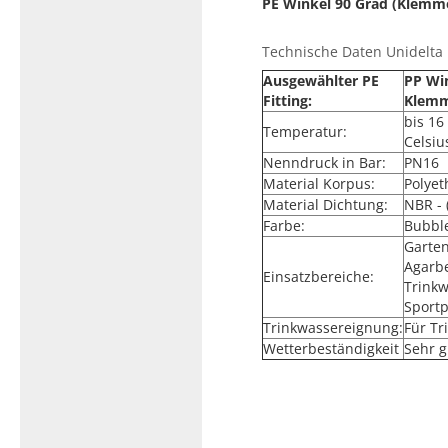
PE Winkel 90 Grad (Klemme
Technische Daten Unidelta P
Ausgewählter PE
PP Win
Fitting:
Klemm
bis 16
Temperatur:
Celsiu
Nenndruck in Bar:
PN16
Material Korpus:
Polyet
Material Dichtung:
NBR - 
Farbe:
Bubbl
Garte
Agarb
Einsatzbereiche:
Trinkw
Sport
Trinkwassereignung:
Für T
Wetterbeständigkeit
Sehr g