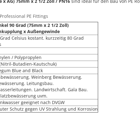
 x AG) 75mm x 2 1/2 Zoll / PN16
sind ideal für den Bau von PE Ro
rofessional PE Fittings
kel 90 Grad (75mm x 2 1/2 Zoll)
kupplung x Außengewinde
 Grad Celsius kostant. kurzzeitig 80 Grad
s
hylen / Polypropylen
(Nitril-Butadien-Kautschuk)
egum Blue and Black
nbewässerung. Weinberg Bewässerung.
ewässerung. Leitungsbau.
asserleitungen. Landwirtschaft. Gala Bau.
platzbewässerung uvm.
rinkwasser geeignet nach DVGW
uter Schutz gegen UV Strahlung und Korrosion