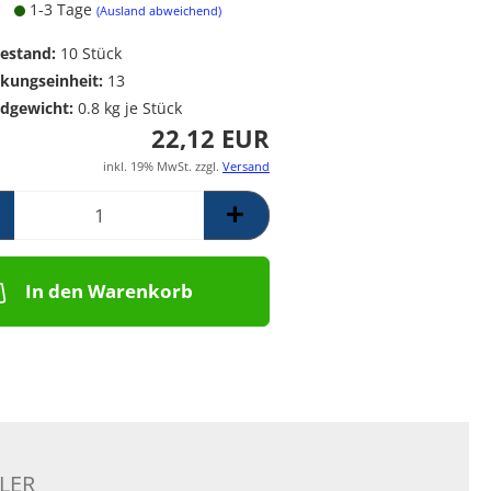
1-3 Tage
Poolpumpen für
Messing Frostschutzregner
PE Rückschlagventil
(Ausland abweichend)
Schwimmbäder –
Mess. Y-Schmutzfänger
estand:
10
Stück
Filterpumpen für
Poolanlagen
kungseinheit:
13
Komplettsets für
dgewicht:
0.8
kg je Stück
Skimmerbecken | Kulano
22,12 EUR
Pooltechnik
inkl. 19% MwSt. zzgl.
Versand
Dosieranlagen &
Salzelektrolyseanlagen für
Pools und
Wasseraufbereitung
Schalstein-Poolsysteme
In den Warenkorb
Aufrollvorrichtungen
Schwimmbadfolien
Praher PVC- Kugelhähne, IGB
PVC-Fittinge,
Rückschlagklappen
LER