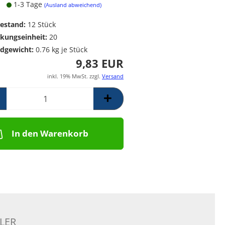
1-3 Tage
Poolpumpen für
Messing Frostschutzregner
PE Rückschlagventil
(Ausland abweichend)
Schwimmbäder –
Mess. Y-Schmutzfänger
estand:
12
Stück
Filterpumpen für
Poolanlagen
kungseinheit:
20
Komplettsets für
dgewicht:
0.76
kg je Stück
Skimmerbecken | Kulano
9,83 EUR
Pooltechnik
inkl. 19% MwSt. zzgl.
Versand
Dosieranlagen &
Salzelektrolyseanlagen für
Pools und
Wasseraufbereitung
Schalstein-Poolsysteme
In den Warenkorb
Aufrollvorrichtungen
Schwimmbadfolien
Praher PVC- Kugelhähne, IGB
PVC-Fittinge,
Rückschlagklappen
LER