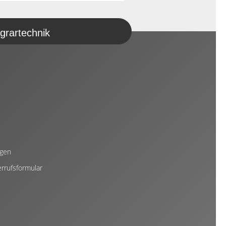
grartechnik
ngen
rrufsformular