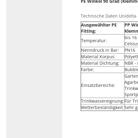
PE Winkel 90 Grad (Klemme
Technische Daten Unidelta P
Ausgewählter PE
PP Win
Fitting:
Klemm
bis 16
Temperatur:
Celsiu
Nenndruck in Bar:
PN16
Material Korpus:
Polyet
Material Dichtung:
NBR - 
Farbe:
Bubbl
Garte
Agarb
Einsatzbereiche:
Trinkw
Sport
Trinkwassereignung:
Für T
Wetterbeständigkeit
Sehr g