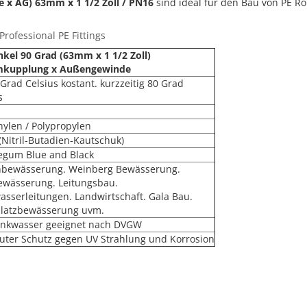
 x AG) 63mm x 1 1/2 Zoll / PN16
sind ideal für den Bau von PE Ro
rofessional PE Fittings
kel 90 Grad (63mm x 1 1/2 Zoll)
kupplung x Außengewinde
 Grad Celsius kostant. kurzzeitig 80 Grad
s
hylen / Polypropylen
(Nitril-Butadien-Kautschuk)
egum Blue and Black
nbewässerung. Weinberg Bewässerung.
ewässerung. Leitungsbau.
asserleitungen. Landwirtschaft. Gala Bau.
platzbewässerung uvm.
rinkwasser geeignet nach DVGW
uter Schutz gegen UV Strahlung und Korrosion