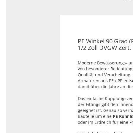
Typ 23B/308
Edelstahl Rohrnippel, Typ
PVC Kleber
23/310
PVC Reiniger
Dichtungsmaterial
PE Winkel 90 Grad 
1/2 Zoll DVGW Zert.
Dichtungsmaterial - Natürlich
dichten (NEO Fermit +
Moderne Bewässerungs- und
Hanf/Flachs)
von besonderer Bedeutung. 
Dichtungsmaterial -
Qualität und Verarbeitung. A
Industrielle
Armaturen aus PE / PP ents
Gewindedichtmittel
damit über die Jahre an die 
Das einfache Kupplungsverf
der Fittings gibt den Inne
geeignet ist. Genau so verh
Bauteile um eine
PE Rohr 
oder im Erdreich für eine F