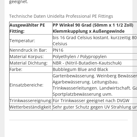
geeignet.
Technische Daten Unidelta Professional PE Fittings
Ausgewählter PE
PP Winkel 90 Grad (50mm x 1 1/2 Zoll)
Fitting:
Klemmkupplung x Außengewinde
bis 16 Grad Celsius kostant. kurzzeitig 8
Temperatur:
Celsius
Nenndruck in Bar:
PN16
Material Korpus:
Polyethylen / Polypropylen
Material Dichtung:
NBR - (Nitril-Butadien-Kautschuk)
Farbe:
Bubblegum Blue and Black
Gartenbewässerung. Weinberg Bewässe
Agarbewässerung. Leitungsbau.
Einsatzbereiche:
Trinkwasserleitungen. Landwirtschaft. G
Sportplatzbewässerung uvm.
Trinkwassereignung:
Für Trinkwasser geeignet nach DVGW
Wetterbeständigkeit
Sehr guter Schutz gegen UV Strahlung u