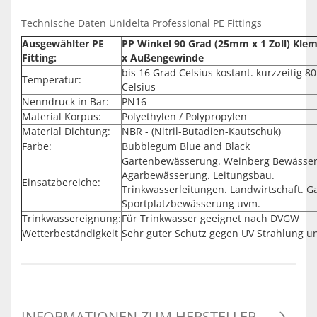
Technische Daten Unidelta Professional PE Fittings
Ausgewählter PE
PP Winkel 90 Grad (25mm x 1 Zoll) Kl
Fitting:
x Außengewinde
bis 16 Grad Celsius kostant. kurzzeitig 8
Temperatur:
Celsius
Nenndruck in Bar:
PN16
Material Korpus:
Polyethylen / Polypropylen
Material Dichtung:
NBR - (Nitril-Butadien-Kautschuk)
Farbe:
Bubblegum Blue and Black
Gartenbewässerung. Weinberg Bewässe
Agarbewässerung. Leitungsbau.
Einsatzbereiche:
Trinkwasserleitungen. Landwirtschaft. G
Sportplatzbewässerung uvm.
Trinkwassereignung:
Für Trinkwasser geeignet nach DVGW
Wetterbeständigkeit
Sehr guter Schutz gegen UV Strahlung u
INFORMATIONEN ZUM HERSTELLER