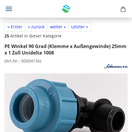
« Erster
« zurück
weiter »
Letzter »
25
Artikel in dieser Kategorie
PE Winkel 90 Grad (Klemme x Außengewinde) 25mm
x 1 Zoll Unidelta 1008
(Art.Nr.:
00004156
)