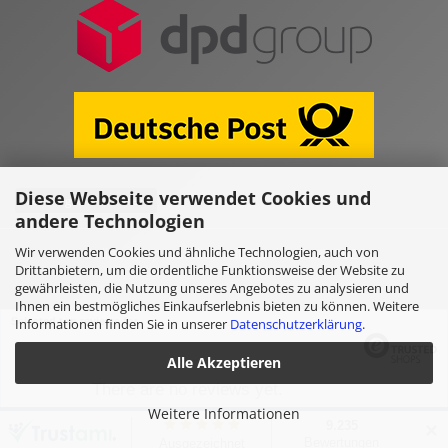
Diese Webseite verwendet Cookies und
Vertrag widerrufen
andere Technologien
Wir verwenden Cookies und ähnliche Technologien, auch von
Online Shop erstellen
mit Gambio.de © 2026
Drittanbietern, um die ordentliche Funktionsweise der Website zu
gewährleisten, die Nutzung unseres Angebotes zu analysieren und
Ihnen ein bestmögliches Einkaufserlebnis bieten zu können. Weitere
Selected top reviews for
Informationen finden Sie in unserer
Datenschutzerklärung
.
Alle Akzeptieren
There are no reviews yet.
Weitere Informationen
✕