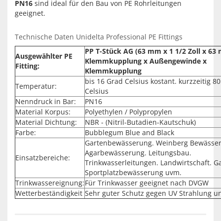
PN16
sind ideal für den Bau von PE Rohrleitungen
geeignet.
Technische Daten Unidelta Professional PE Fittings
PP T-Stück AG (63 mm x 1 1/2 Zoll x 63
Ausgewählter PE
Klemmkupplung x Außengewinde x
Fitting:
Klemmkupplung
bis 16 Grad Celsius kostant. kurzzeitig 8
Temperatur:
Celsius
Nenndruck in Bar:
PN16
Material Korpus:
Polyethylen / Polypropylen
Material Dichtung:
NBR - (Nitril-Butadien-Kautschuk)
Farbe:
Bubblegum Blue and Black
Gartenbewässerung. Weinberg Bewässe
Agarbewässerung. Leitungsbau.
Einsatzbereiche:
Trinkwasserleitungen. Landwirtschaft. G
Sportplatzbewässerung uvm.
Trinkwassereignung:
Für Trinkwasser geeignet nach DVGW
Wetterbeständigkeit
Sehr guter Schutz gegen UV Strahlung u