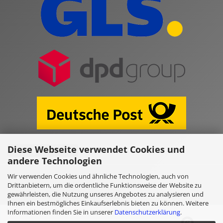
Diese Webseite verwendet Cookies und
Vertrag widerrufen
andere Technologien
Wir verwenden Cookies und ähnliche Technologien, auch von
Online Shop erstellen
mit Gambio.de © 2026
Drittanbietern, um die ordentliche Funktionsweise der Website zu
gewährleisten, die Nutzung unseres Angebotes zu analysieren und
Ihnen ein bestmögliches Einkaufserlebnis bieten zu können. Weitere
Informationen finden Sie in unserer
Datenschutzerklärung
.
Ausgewählte Top-Bewertungen für www.kulano.store/de