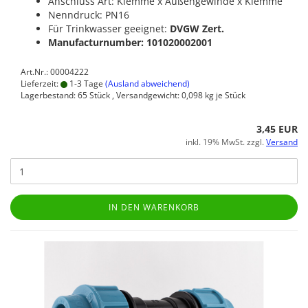
Anschluss Art: Klemme x Außengewinde x Klemme
Nenndruck: PN16
Für Trinkwasser geeignet:
DVGW Zert.
Manufacturnumber: 101020002001
Art.Nr.: 00004222
Lieferzeit:
1-3 Tage
(Ausland abweichend)
Lagerbestand: 65 Stück , Versandgewicht:
0,098
kg je Stück
3,45 EUR
inkl. 19% MwSt. zzgl.
Versand
IN DEN WARENKORB