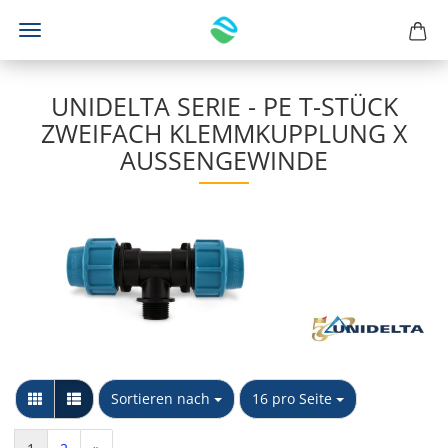
UNIDELTA SERIE - PE T-STÜCK
ZWEIFACH KLEMMKUPPLUNG X
AUSSENGEWINDE
Sortieren nach
pro Seite
Sortieren nach
16 pro Seite