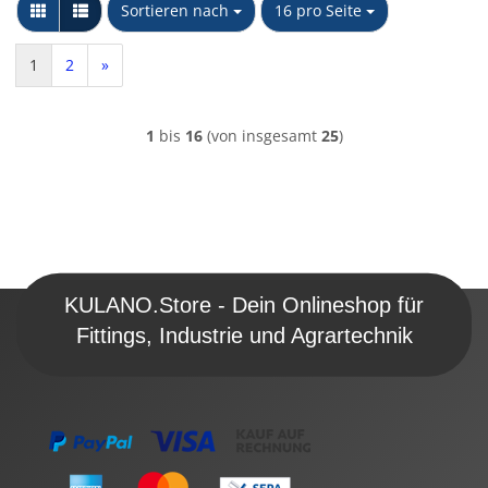
Sortieren nach
pro Seite
Sortieren nach
16 pro Seite
1
2
»
1
bis
16
(von insgesamt
25
)
KULANO.Store - Dein Onlineshop für
Fittings, Industrie und Agrartechnik