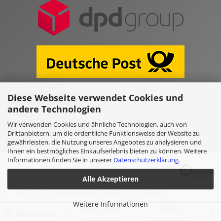
Diese Webseite verwendet Cookies und
Vertrag widerrufen
andere Technologien
Wir verwenden Cookies und ähnliche Technologien, auch von
Online Shop erstellen
mit Gambio.de © 2026
Drittanbietern, um die ordentliche Funktionsweise der Website zu
gewährleisten, die Nutzung unseres Angebotes zu analysieren und
Ihnen ein bestmögliches Einkaufserlebnis bieten zu können. Weitere
Ausgewählte Top-Bewertungen für www.kulano.store/de
Informationen finden Sie in unserer
Datenschutzerklärung
.
Alle Akzeptieren
Noch sind keine Bewertungen vorhanden.
Weitere Informationen
✕