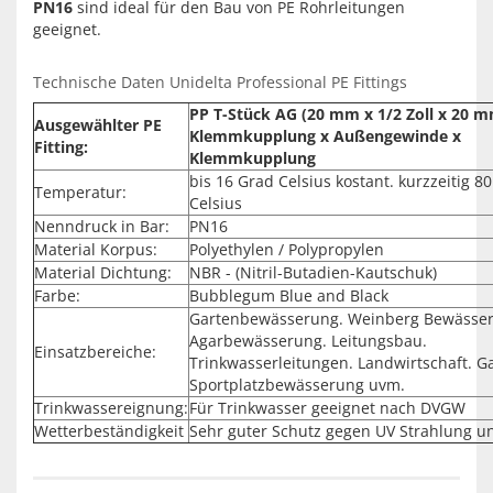
PN16
sind ideal für den Bau von PE Rohrleitungen
geeignet.
Technische Daten Unidelta Professional PE Fittings
PP T-Stück AG (20 mm x 1/2 Zoll x 20 
Ausgewählter PE
Klemmkupplung x Außengewinde x
Fitting:
Klemmkupplung
bis 16 Grad Celsius kostant. kurzzeitig 8
Temperatur:
Celsius
Nenndruck in Bar:
PN16
Material Korpus:
Polyethylen / Polypropylen
Material Dichtung:
NBR - (Nitril-Butadien-Kautschuk)
Farbe:
Bubblegum Blue and Black
Gartenbewässerung. Weinberg Bewässe
Agarbewässerung. Leitungsbau.
Einsatzbereiche:
Trinkwasserleitungen. Landwirtschaft. G
Sportplatzbewässerung uvm.
Trinkwassereignung:
Für Trinkwasser geeignet nach DVGW
Wetterbeständigkeit
Sehr guter Schutz gegen UV Strahlung u