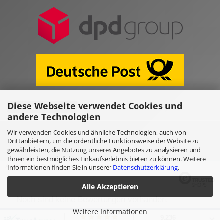
Diese Webseite verwendet Cookies und
Vertrag widerrufen
andere Technologien
Wir verwenden Cookies und ähnliche Technologien, auch von
Online Shop erstellen
mit Gambio.de © 2026
Drittanbietern, um die ordentliche Funktionsweise der Website zu
gewährleisten, die Nutzung unseres Angebotes zu analysieren und
Ihnen ein bestmögliches Einkaufserlebnis bieten zu können. Weitere
Ausgewählte Top-Bewertungen für www.kulano.store/de
Informationen finden Sie in unserer
Datenschutzerklärung
.
Alle Akzeptieren
Noch sind keine Bewertungen vorhanden.
Weitere Informationen
✕