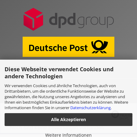
Diese Webseite verwendet Cookies und
Vertrag widerrufen
andere Technologien
Wir verwenden Cookies und ähnliche Technologien, auch von
Online Shop erstellen
mit Gambio.de © 2026
Drittanbietern, um die ordentliche Funktionsweise der Website zu
gewährleisten, die Nutzung unseres Angebotes zu analysieren und
Ihnen ein bestmögliches Einkaufserlebnis bieten zu können. Weitere
Ausgewählte Top-Bewertungen für www.kulano.store/de
Informationen finden Sie in unserer
Datenschutzerklärung
.
Alle Akzeptieren
Noch sind keine Bewertungen vorhanden.
Weitere Informationen