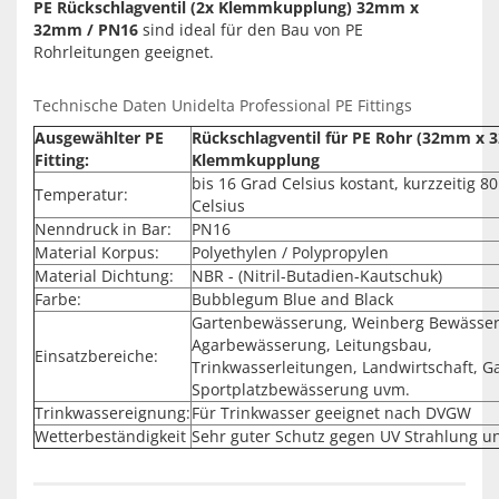
PE Rückschlagventil (2x Klemmkupplung) 32mm x
32mm / PN16
sind ideal für den Bau von PE
Rohrleitungen geeignet.
Technische Daten Unidelta Professional PE Fittings
Ausgewählter PE
Rückschlagventil für PE Rohr (32mm x
Fitting:
Klemmkupplung
bis 16 Grad Celsius kostant, kurzzeitig 8
Temperatur:
Celsius
Nenndruck in Bar:
PN16
Material Korpus:
Polyethylen / Polypropylen
Material Dichtung:
NBR - (Nitril-Butadien-Kautschuk)
Farbe:
Bubblegum Blue and Black
Gartenbewässerung, Weinberg Bewässe
Agarbewässerung, Leitungsbau,
Einsatzbereiche:
Trinkwasserleitungen, Landwirtschaft, G
Sportplatzbewässerung uvm.
Trinkwassereignung:
Für Trinkwasser geeignet nach DVGW
Wetterbeständigkeit
Sehr guter Schutz gegen UV Strahlung u