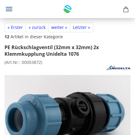
« Erster
« zurück
weiter »
Letzter »
12
Artikel in dieser Kategorie
PE Rückschlagventil (32mm x 32mm) 2x
Klemmkupplung Unidelta 1076
(Art.Nr.:
00003872
)