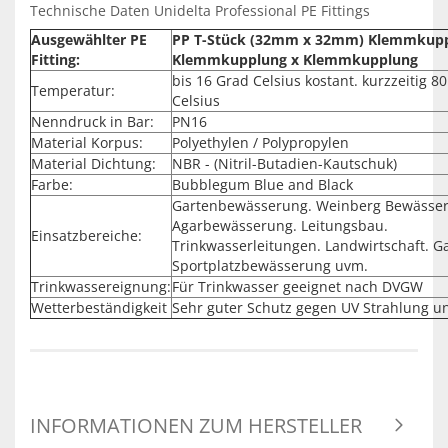
Technische Daten Unidelta Professional PE Fittings
Ausgewählter PE
PP T-Stück (32mm x 32mm) Klemmkupp
Fitting:
Klemmkupplung x Klemmkupplung
bis 16 Grad Celsius kostant. kurzzeitig 8
Temperatur:
Celsius
Nenndruck in Bar:
PN16
Material Korpus:
Polyethylen / Polypropylen
Material Dichtung:
NBR - (Nitril-Butadien-Kautschuk)
Farbe:
Bubblegum Blue and Black
Gartenbewässerung. Weinberg Bewässe
Agarbewässerung. Leitungsbau.
Einsatzbereiche:
Trinkwasserleitungen. Landwirtschaft. G
Sportplatzbewässerung uvm.
Trinkwassereignung:
Für Trinkwasser geeignet nach DVGW
Wetterbeständigkeit
Sehr guter Schutz gegen UV Strahlung u
INFORMATIONEN ZUM HERSTELLER