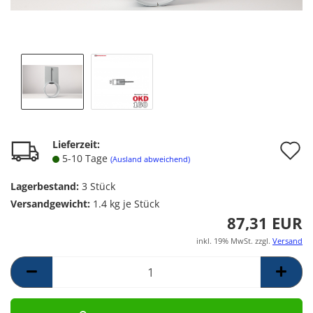
A
Lieferzeit:
5-10 Tage
(Ausland abweichend)
d
Lagerbestand:
3
Stück
M
Versandgewicht:
1.4
kg je Stück
87,31 EUR
inkl. 19% MwSt. zzgl.
Versand