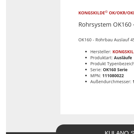
Typ 23B/308
Edelstahl Rohrnippel, Typ
PVC Kleber
©
KONGSKILDE
OK/OKR/OK
23/310
PVC Reiniger
Rohrsystem OK160 -
Dichtungsmaterial
OK160 - Rohrbau Auslauf 4
Hersteller:
KONGSKIL
Dichtungsmaterial - Natürlich
Produktart:
Ausläufe
dichten (NEO Fermit +
Produkt Typenbezeic
Hanf/Flachs)
Serie:
OK160 Serie
Dichtungsmaterial -
MPN:
111080022
Industrielle
Außendurchmesser:
Gewindedichtmittel
KULANO.Sto