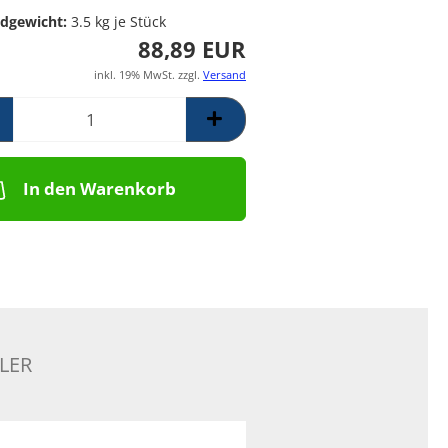
Poolpumpen für
Messing Frostschutzregner
PE Rückschlagventil
dgewicht:
3.5
kg je Stück
Schwimmbäder –
Mess. Y-Schmutzfänger
88,89 EUR
Filterpumpen für
Poolanlagen
inkl. 19% MwSt. zzgl.
Versand
Komplettsets für
Skimmerbecken | Kulano
Pooltechnik
Dosieranlagen &
Salzelektrolyseanlagen für
In den Warenkorb
Pools und
Wasseraufbereitung
Schalstein-Poolsysteme
Aufrollvorrichtungen
Schwimmbadfolien
Praher PVC- Kugelhähne, IGB
PVC-Fittinge,
LER
Rückschlagklappen