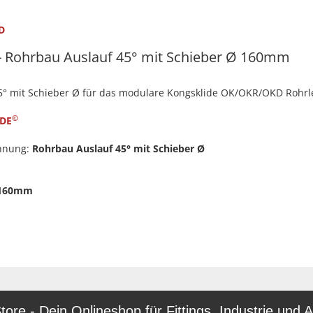
D
 Rohrbau Auslauf 45° mit Schieber Ø 160mm
5° mit Schieber Ø für das modulare Kongsklide OK/OKR/OKD Rohrl
©
DE
hnung:
Rohrbau Auslauf 45° mit Schieber Ø
160mm
re - Dein Onlineshop für Fittings, Industrie und A