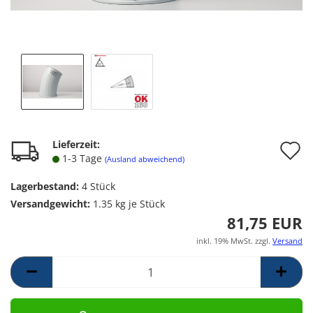
A
Lieferzeit:
1-3 Tage
(Ausland abweichend)
d
Lagerbestand:
4
Stück
M
Versandgewicht:
1.35
kg je Stück
81,75 EUR
inkl. 19% MwSt. zzgl.
Versand