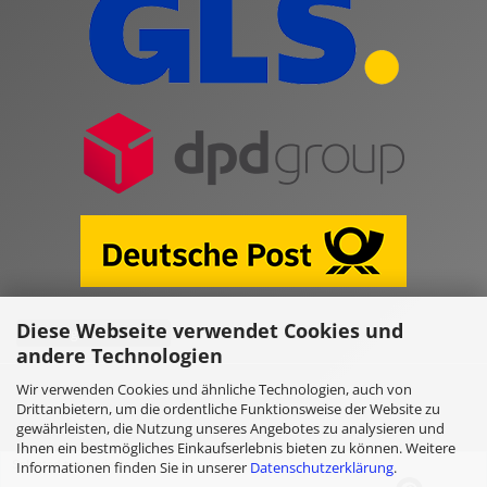
Diese Webseite verwendet Cookies und
Vertrag widerrufen
andere Technologien
Wir verwenden Cookies und ähnliche Technologien, auch von
Online Shop erstellen
mit Gambio.de © 2026
Drittanbietern, um die ordentliche Funktionsweise der Website zu
gewährleisten, die Nutzung unseres Angebotes zu analysieren und
Ihnen ein bestmögliches Einkaufserlebnis bieten zu können. Weitere
Selected top reviews for
Informationen finden Sie in unserer
Datenschutzerklärung
.