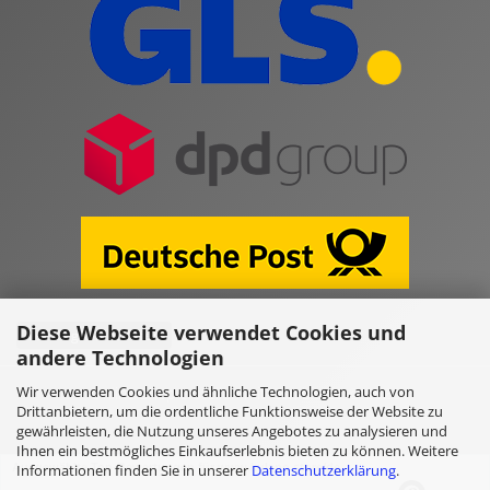
Diese Webseite verwendet Cookies und
Vertrag widerrufen
andere Technologien
Wir verwenden Cookies und ähnliche Technologien, auch von
Online Shop erstellen
mit Gambio.de © 2026
Drittanbietern, um die ordentliche Funktionsweise der Website zu
gewährleisten, die Nutzung unseres Angebotes zu analysieren und
Ihnen ein bestmögliches Einkaufserlebnis bieten zu können. Weitere
Ausgewählte Top-Bewertungen für www.kulano.store/de
Informationen finden Sie in unserer
Datenschutzerklärung
.