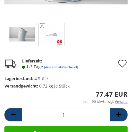
A
Lieferzeit:
1-3 Tage
(Ausland abweichend)
d
Lagerbestand:
4
Stück
M
Versandgewicht:
0.72
kg je Stück
77,47 EUR
inkl. 19% MwSt. zzgl.
Versand