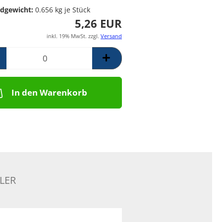
Poolpumpen für
Messing Frostschutzregner
PE Rückschlagventil
dgewicht:
0.656
kg je Stück
Schwimmbäder –
Mess. Y-Schmutzfänger
5,26 EUR
Filterpumpen für
Poolanlagen
inkl. 19% MwSt. zzgl.
Versand
Komplettsets für
Skimmerbecken | Kulano
Pooltechnik
Dosieranlagen &
Salzelektrolyseanlagen für
In den Warenkorb
Pools und
Wasseraufbereitung
Schalstein-Poolsysteme
Aufrollvorrichtungen
Schwimmbadfolien
Praher PVC- Kugelhähne, IGB
PVC-Fittinge,
LER
Rückschlagklappen