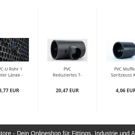
VC-U Rohr 1
PVC
PVC Muffe
ter Länge -
Reduziertes T-
Spritzguss 
KSxKS (D
Stück -
(90mm x
90mm...
KxRed.KxK
90mm)...
8,77 EUR
20,47 EUR
4,06 EU
(90mm...
re - Dein Onlineshop für Fittings, Industrie und A