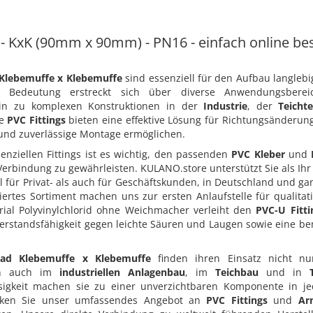
- KxK (90mm x 90mm) - PN16 - einfach online bes
Klebemuffe x Klebemuffe
sind essenziell für den Aufbau langleb
hre Bedeutung erstreckt sich über diverse Anwendungsbere
in zu komplexen Konstruktionen in der
Industrie
, der
Teicht
se
PVC Fittings
bieten eine effektive Lösung für Richtungsänderun
e und zuverlässige Montage ermöglichen.
enziellen Fittings ist es wichtig, den passenden
PVC Kleber
und
Verbindung zu gewährleisten. KULANO.store unterstützt Sie als Ihr
l für Privat- als auch für Geschäftskunden, in Deutschland und ga
iertes Sortiment machen uns zur ersten Anlaufstelle für qualita
rial Polyvinylchlorid ohne Weichmacher verleiht den
PVC-U Fitti
derstandsfähigkeit gegen leichte Säuren und Laugen sowie eine b
ad Klebemuffe x Klebemuffe
finden ihren Einsatz nicht n
rn auch im
industriellen Anlagenbau
, im
Teichbau
und in
ässigkeit machen sie zu einer unverzichtbaren Komponente in j
cken Sie unser umfassendes Angebot an
PVC Fittings
und
Ar