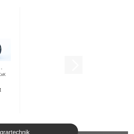
 -
KxK
R
grartechnik