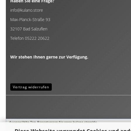
Haben Sie eine Frage?
info@kulano.store
Max-Planck-Straße 93
32107 Bad Salzuflen
Telefon 05222 20622
Wir stehen Ihnen gerne zur Verfügung.
Vertrag widerrufen
Ausgewählte Top-Bewertungen für www.kulano.store/de