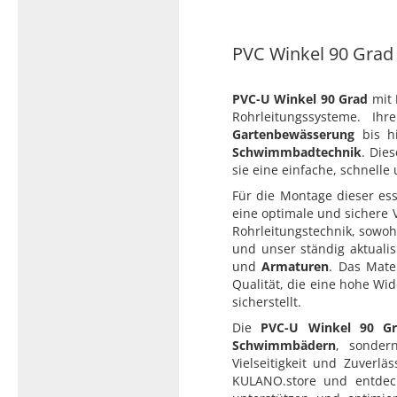
Typ 23B/308
Edelstahl Rohrnippel, Typ
PVC Kleber
PVC Winkel 90 Grad 
23/310
PVC Reiniger
Dichtungsmaterial
PVC-U Winkel 90 Grad
mit
Rohrleitungssysteme. I
Gartenbewässerung
bis h
Schwimmbadtechnik
. Die
Dichtungsmaterial - Natürlich
sie eine einfache, schnell
dichten (NEO Fermit +
Hanf/Flachs)
Für die Montage dieser ess
eine optimale und sichere 
Dichtungsmaterial -
Rohrleitungstechnik, sowoh
Industrielle
und unser ständig aktualis
Gewindedichtmittel
und
Armaturen
. Das Mate
Qualität, die eine hohe Wi
sicherstellt.
Die
PVC-U Winkel 90 Gr
Schwimmbädern
, sonde
Vielseitigkeit und Zuverl
KULANO.store und entde