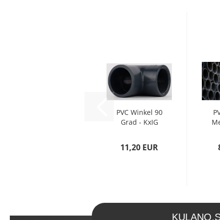
PVC Winkel 90
P
Grad - KxIG
Me
(90mm x 3
Zoll)...
11,20 EUR
KULANO.Sto