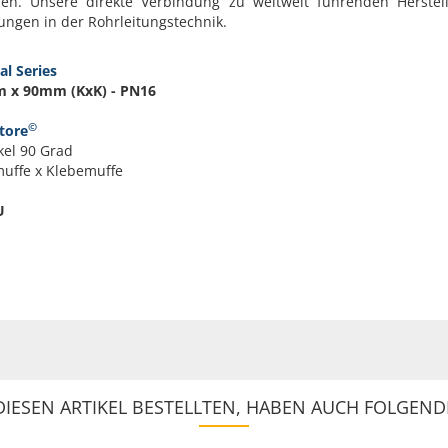
en. Unsere direkte Verbindung zu weltweit führenden Herstell
ungen in der Rohrleitungstechnik.
al Series
m x 90mm (KxK) - PN16
©
tore
el 90 Grad
muffe x Klebemuffe
U
IESEN ARTIKEL BESTELLTEN, HABEN AUCH FOLGENDE