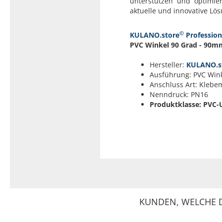
unterstützen und optimier
aktuelle und innovative Lös
©
KULANO.store
Profession
PVC Winkel 90 Grad - 90m
Hersteller:
KULANO.s
Ausführung: PVC Wink
Anschluss Art: Klebe
Nenndruck: PN16
Produktklasse: PVC-
KUNDEN, WELCHE D