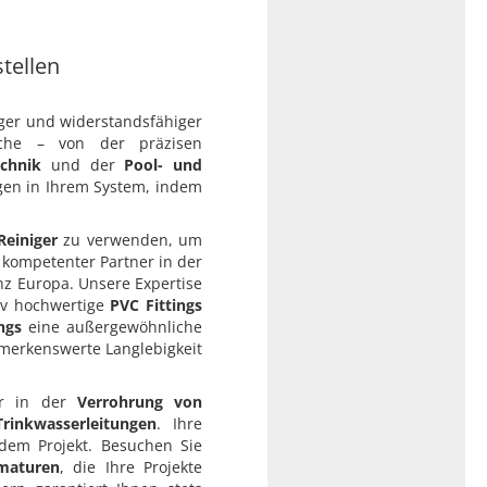
tellen
iger und widerstandsfähiger
iche – von der präzisen
echnik
und der
Pool- und
gen in Ihrem System, indem
Reiniger
zu verwenden, um
 kompetenter Partner in der
nz Europa. Unsere Expertise
tiv hochwertige
PVC Fittings
ngs
eine außergewöhnliche
emerkenswerte Langlebigkeit
ur in der
Verrohrung von
Trinkwasserleitungen
. Ihre
edem Projekt. Besuchen Sie
maturen
, die Ihre Projekte