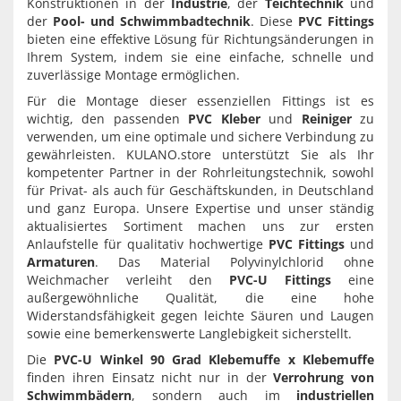
Konstruktionen in der
Industrie
, der
Teichtechnik
und
der
Pool- und Schwimmbadtechnik
. Diese
PVC Fittings
bieten eine effektive Lösung für Richtungsänderungen in
Ihrem System, indem sie eine einfache, schnelle und
zuverlässige Montage ermöglichen.
Für die Montage dieser essenziellen Fittings ist es
wichtig, den passenden
PVC Kleber
und
Reiniger
zu
verwenden, um eine optimale und sichere Verbindung zu
gewährleisten. KULANO.store unterstützt Sie als Ihr
kompetenter Partner in der Rohrleitungstechnik, sowohl
für Privat- als auch für Geschäftskunden, in Deutschland
und ganz Europa. Unsere Expertise und unser ständig
aktualisiertes Sortiment machen uns zur ersten
Anlaufstelle für qualitativ hochwertige
PVC Fittings
und
Armaturen
. Das Material Polyvinylchlorid ohne
Weichmacher verleiht den
PVC-U Fittings
eine
außergewöhnliche Qualität, die eine hohe
Widerstandsfähigkeit gegen leichte Säuren und Laugen
sowie eine bemerkenswerte Langlebigkeit sicherstellt.
Die
PVC-U Winkel 90 Grad Klebemuffe x Klebemuffe
finden ihren Einsatz nicht nur in der
Verrohrung von
Schwimmbädern
, sondern auch im
industriellen