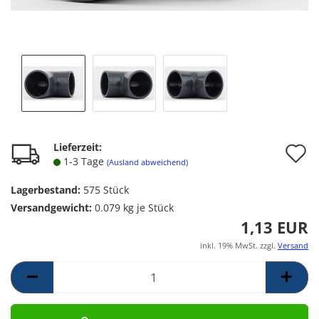
A
Lieferzeit:
1-3 Tage
(Ausland abweichend)
d
Lagerbestand:
575
Stück
M
Versandgewicht:
0.079
kg je Stück
1,13 EUR
inkl. 19% MwSt. zzgl.
Versand