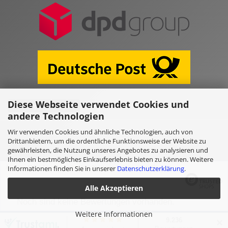
Diese Webseite verwendet Cookies und
Vertrag widerrufen
andere Technologien
Wir verwenden Cookies und ähnliche Technologien, auch von
Online Shop erstellen
mit Gambio.de © 2026
Drittanbietern, um die ordentliche Funktionsweise der Website zu
gewährleisten, die Nutzung unseres Angebotes zu analysieren und
Ihnen ein bestmögliches Einkaufserlebnis bieten zu können. Weitere
Ausgewählte Top-Bewertungen für www.kulano.store/de
Informationen finden Sie in unserer
Datenschutzerklärung
.
Alle Akzeptieren
Noch sind keine Bewertungen vorhanden.
Weitere Informationen
✕