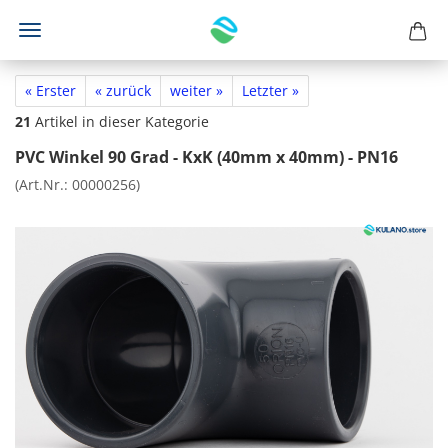
« Erster
« zurück
weiter »
Letzter »
21
Artikel in dieser Kategorie
PVC Winkel 90 Grad - KxK (40mm x 40mm) - PN16
(Art.Nr.:
00000256
)