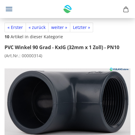
« Erster
« zurück
weiter »
Letzter »
10
Artikel in dieser Kategorie
PVC Winkel 90 Grad - KxIG (32mm x 1 Zoll) - PN10
(Art.Nr.:
00000314
)