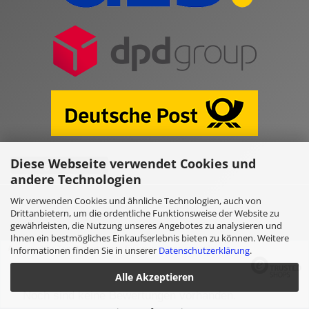
Diese Webseite verwendet Cookies und
Vertrag widerrufen
andere Technologien
Wir verwenden Cookies und ähnliche Technologien, auch von
Online Shop erstellen
mit Gambio.de © 2026
Drittanbietern, um die ordentliche Funktionsweise der Website zu
gewährleisten, die Nutzung unseres Angebotes zu analysieren und
Ihnen ein bestmögliches Einkaufserlebnis bieten zu können. Weitere
Ausgewählte Top-Bewertungen für www.kulano.store/de
Informationen finden Sie in unserer
Datenschutzerklärung
.
Alle Akzeptieren
Noch sind keine Bewertungen vorhanden.