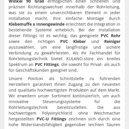
Winkel 90 Grad
ermöglichen einen schnellen und
präzisen Richtungswechsel innerhalb der Rohrleitung,
was sie zu einem unverzichtbaren Element in jeder
Installation macht. Ihre einfache Montage durch
Klebemuffe x Innengewinde
erleichtert die Integration in
bestehende Systeme erheblich. Bei der Installation
dieser Fittings ist es wichtig, das geeignete
PVC Rohr
sowie den richtigen
PVC Kleber
und
Reiniger
auszuwählen, um eine langfristige und sichere
Verbindung zu gewährleisten. Als Ihr Fachhandel für
Rohrleitungstechnik bietet KULANO.store ein breites
Spektrum an
PVC Fittings
, die sowohl für Privat- als auch
für Geschäftskunden geeignet sind.
Unsere Position als Schnittstelle zu führenden
Herstellern garantiert Ihnen Zugang zu den neuesten
und qualitativ hochwertigsten Produkten auf dem Markt.
Wir erweitern unser Sortiment kontinuierlich, um auch
innovative Steuerungssysteme für die
Rohrleitungstechnik bereitzustellen. Die aus
hochwertigem Polyvinylchlorid ohne Weichmacher
hergestellten
PVC-U Fittings
zeichnen sich durch eine
hohe Widerstandsfähigkeit gegenüber leichten Säuren