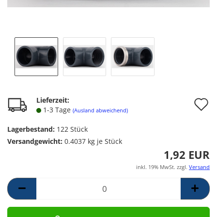
A
Lieferzeit:
1-3 Tage
(Ausland abweichend)
d
Lagerbestand:
122
Stück
M
Versandgewicht:
0.4037
kg je Stück
1,92 EUR
inkl. 19% MwSt. zzgl.
Versand