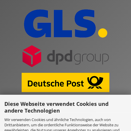
Diese Webseite verwendet Cookies und
Vertrag widerrufen
andere Technologien
Wir verwenden Cookies und ähnliche Technologien, auch von
Online Shop erstellen
mit Gambio.de © 2026
Drittanbietern, um die ordentliche Funktionsweise der Website zu
gewährleisten, die Nutzung unseres Angebotes zu analysieren und