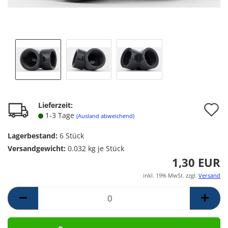
A
Lieferzeit:
1-3 Tage
(Ausland abweichend)
d
Lagerbestand:
6
Stück
M
Versandgewicht:
0.032
kg je Stück
1,30 EUR
inkl. 19% MwSt. zzgl.
Versand