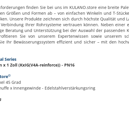
Anforderungen finden Sie bei uns im KULANO.store eine breite Palet
gen Größen und Formen ab – von einfachen Winkeln und T-Stücken
en. Unsere Produkte zeichnen sich durch höchste Qualität und La
e Verbindung Ihrer Rohrsysteme vertrauen können. Neben einer e
ige Beratung und Unterstützung bei der Auswahl der passenden
ofitieren Sie von unserem Expertenwissen sowie unserem sch
Sie Ihr Bewässerungssystem effizient und sicher – mit den hoch
al Series
x 1 Zoll (KxIG(V4A-reinforce)) - PN16
©
tore
el 45 Grad
muffe x Innengewinde - Edelstahlverstärkungsring
U