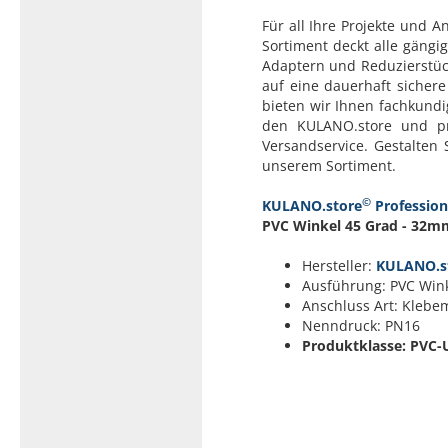
Für all Ihre Projekte und 
Sortiment deckt alle gängi
Adaptern und Reduzierstück
auf eine dauerhaft sicher
bieten wir Ihnen fachkund
den KULANO.store und pr
Versandservice. Gestalten 
unserem Sortiment.
©
KULANO.store
Profession
PVC Winkel 45 Grad - 32mm 
Hersteller:
KULANO.s
Ausführung: PVC Wink
Anschluss Art: Klebe
Nenndruck: PN16
Produktklasse: PVC-