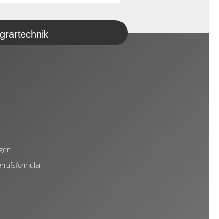
grartechnik
ngen
rrufsformular