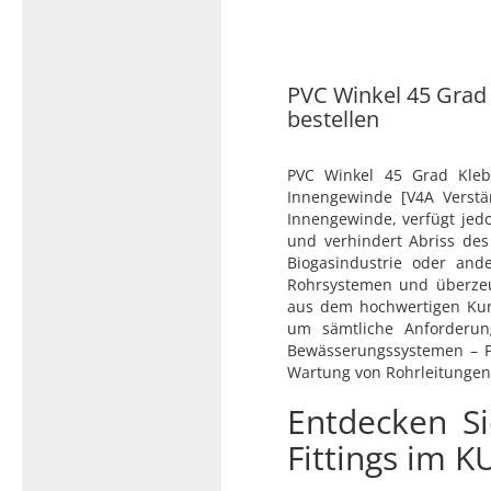
Typ 23B/308
Edelstahl Rohrnippel, Typ
PVC Kleber
23/310
PVC Reiniger
PVC Winkel 45 Grad -
Dichtungsmaterial
bestellen
PVC Winkel 45 Grad Kleb
Dichtungsmaterial - Natürlich
Innengewinde [V4A Verstä
dichten (NEO Fermit +
Innengewinde, verfügt jedo
Hanf/Flachs)
und verhindert Abriss des
Biogasindustrie oder and
Dichtungsmaterial -
Rohrsystemen und überzeuge
Industrielle
aus dem hochwertigen Kunst
Gewindedichtmittel
um sämtliche Anforderung
Bewässerungssystemen – PVC
Wartung von Rohrleitungen
Entdecken S
Fittings im 