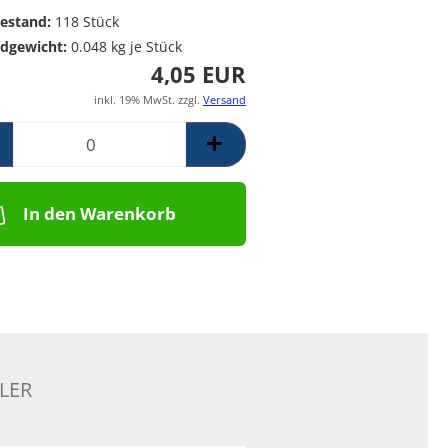
Poolpumpen für
Messing Frostschutzregner
PE Rückschlagventil
estand:
118
Stück
Schwimmbäder –
Mess. Y-Schmutzfänger
dgewicht:
0.048
kg je Stück
Filterpumpen für
4,05 EUR
Poolanlagen
Komplettsets für
inkl. 19% MwSt. zzgl.
Versand
Skimmerbecken | Kulano
Pooltechnik
Dosieranlagen &
Salzelektrolyseanlagen für
Pools und
In den Warenkorb
Wasseraufbereitung
Schalstein-Poolsysteme
Aufrollvorrichtungen
Schwimmbadfolien
Praher PVC- Kugelhähne, IGB
PVC-Fittinge,
Rückschlagklappen
LER