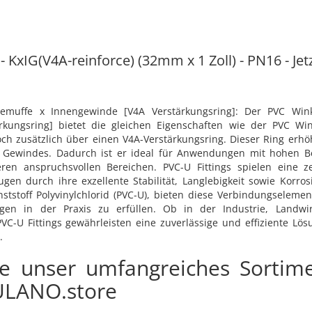
 KxIG(V4A-reinforce) (32mm x 1 Zoll) - PN16 - Jet
emuffe x Innengewinde [V4A Verstärkungsring]: Der PVC Win
rkungsring] bietet die gleichen Eigenschaften wie der PVC Wi
ch zusätzlich über einen V4A-Verstärkungsring. Dieser Ring erhöht 
 Gewindes. Dadurch ist er ideal für Anwendungen mit hohen Be
eren anspruchsvollen Bereichen. PVC-U Fittings spielen eine z
n durch ihre exzellente Stabilität, Langlebigkeit sowie Korrosi
stoff Polyvinylchlorid (PVC-U), bieten diese Verbindungselement
en in der Praxis zu erfüllen. Ob in der Industrie, Landwir
-U Fittings gewährleisten eine zuverlässige und effiziente Lösu
.
ie unser umfangreiches Sortim
KULANO.store