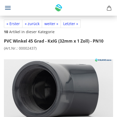
« Erster
« zurück
weiter »
Letzter »
10
Artikel in dieser Kategorie
PVC Winkel 45 Grad - KxIG (32mm x 1 Zoll) - PN10
(Art.Nr.:
00002437
)