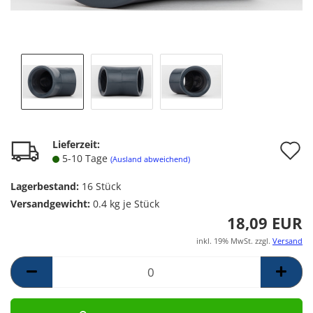
A
Lieferzeit:
5-10 Tage
(Ausland abweichend)
d
Lagerbestand:
16
Stück
M
Versandgewicht:
0.4
kg je Stück
18,09 EUR
inkl. 19% MwSt. zzgl.
Versand