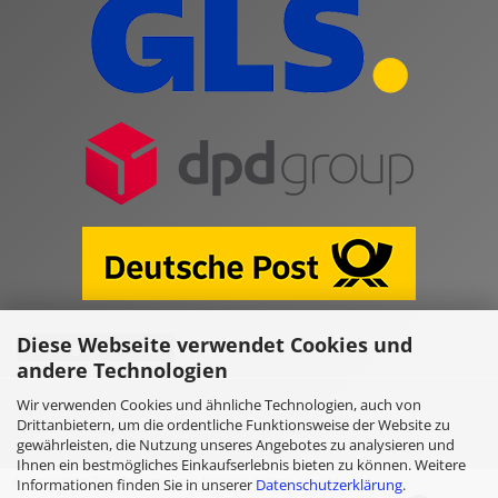
Diese Webseite verwendet Cookies und
Vertrag widerrufen
andere Technologien
Wir verwenden Cookies und ähnliche Technologien, auch von
Online Shop erstellen
mit Gambio.de © 2026
Drittanbietern, um die ordentliche Funktionsweise der Website zu
gewährleisten, die Nutzung unseres Angebotes zu analysieren und
Ihnen ein bestmögliches Einkaufserlebnis bieten zu können. Weitere
Ausgewählte Top-Bewertungen für www.kulano.store/de
Informationen finden Sie in unserer
Datenschutzerklärung
.