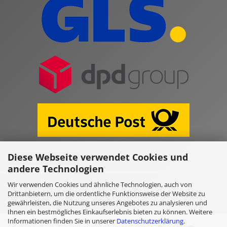
Diese Webseite verwendet Cookies und
Vertrag widerrufen
andere Technologien
Wir verwenden Cookies und ähnliche Technologien, auch von
Online Shop erstellen
mit Gambio.de © 2026
Drittanbietern, um die ordentliche Funktionsweise der Website zu
gewährleisten, die Nutzung unseres Angebotes zu analysieren und
Ihnen ein bestmögliches Einkaufserlebnis bieten zu können. Weitere
Selected top reviews for
Informationen finden Sie in unserer
Datenschutzerklärung
.