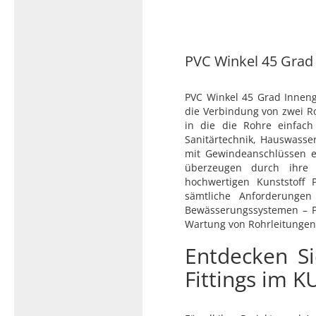
Typ 23B/308
Edelstahl Rohrnippel, Typ
PVC Kleber
23/310
PVC Reiniger
PVC Winkel 45 Grad - 
Dichtungsmaterial
PVC Winkel 45 Grad Innen
die Verbindung von zwei R
in die die Rohre einfach
Dichtungsmaterial - Natürlich
Sanitärtechnik, Hauswasse
dichten (NEO Fermit +
mit Gewindeanschlüssen er
Hanf/Flachs)
überzeugen durch ihre ex
Dichtungsmaterial -
hochwertigen Kunststoff P
Industrielle
sämtliche Anforderungen
Gewindedichtmittel
Bewässerungssystemen – PVC
Wartung von Rohrleitungen
Entdecken S
Fittings im 