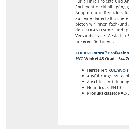
Für all Ihre Projekte und 
Sortiment deckt alle gängi
Adaptern und Reduzierstück
auf eine dauerhaft sicher
bieten wir Ihnen fachkund
den KULANO.store und pr
Versandservice. Gestalten 
unserem Sortiment.
©
KULANO.store
Profession
PVC Winkel 45 Grad - 3/4 Zo
Hersteller:
KULANO.s
Ausführung: PVC Wink
Anschluss Art: Inne
Nenndruck: PN10
Produktklasse: PVC-