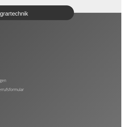
grartechnik
ngen
rrufsformular