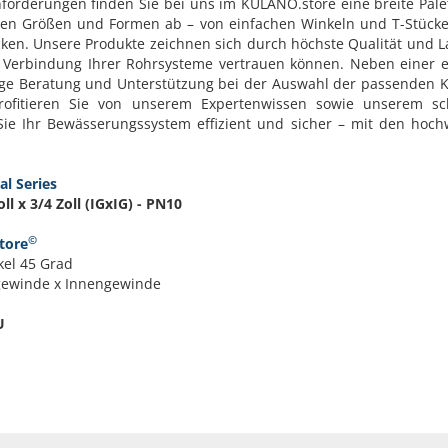
Anforderungen finden Sie bei uns im KULANO.store eine breite Palet
gen Größen und Formen ab – von einfachen Winkeln und T-Stücken
en. Unsere Produkte zeichnen sich durch höchste Qualität und La
e Verbindung Ihrer Rohrsysteme vertrauen können. Neben einer e
ige Beratung und Unterstützung bei der Auswahl der passenden
ofitieren Sie von unserem Expertenwissen sowie unserem sch
Sie Ihr Bewässerungssystem effizient und sicher – mit den hoch
al Series
ll x 3/4 Zoll (IGxIG) - PN10
©
tore
el 45 Grad
ngewinde x Innengewinde
U