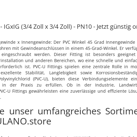
IGxIG (3/4 Zoll x 3/4 Zoll) - PN10 - Jetzt günstig 
gewinde x Innengewinde: Der PVC Winkel 45 Grad Innengewinde 
ohren mit Gewindeanschlüssen in einem 45-Grad-Winkel. Er verfü
 eingeschraubt werden. Dieser Fitting ist besonders geeign
rinstallation und anderen Bereichen, wo eine schnelle und einf
forderlich ist. PVC-U Fittings spielen eine zentrale Rolle in
zellente Stabilität, Langlebigkeit sowie Korrosionsbeständ
olyvinylchlorid (PVC-U), bieten diese Verbindungselemente ei
 in der Praxis zu erfüllen. Ob in der Industrie, Landwirt
-U Fittings gewährleisten eine zuverlässige und effiziente Lösu
.
ie unser umfangreiches Sortim
KULANO.store