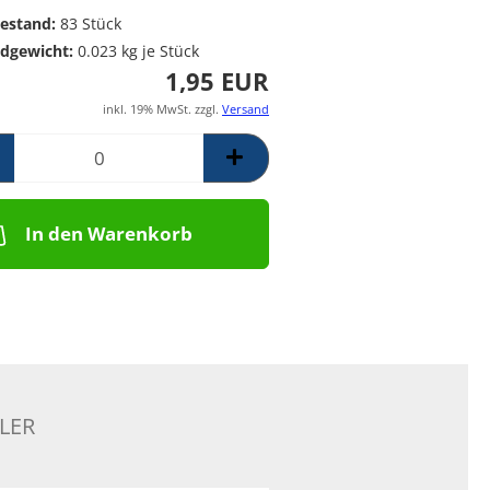
Poolpumpen für
Messing Frostschutzregner
PE Rückschlagventil
estand:
83
Stück
Schwimmbäder –
Mess. Y-Schmutzfänger
dgewicht:
0.023
kg je Stück
Filterpumpen für
1,95 EUR
Poolanlagen
Komplettsets für
inkl. 19% MwSt. zzgl.
Versand
Skimmerbecken | Kulano
Pooltechnik
Dosieranlagen &
Salzelektrolyseanlagen für
Pools und
In den Warenkorb
Wasseraufbereitung
Schalstein-Poolsysteme
Aufrollvorrichtungen
Schwimmbadfolien
Praher PVC- Kugelhähne, IGB
PVC-Fittinge,
Rückschlagklappen
LER