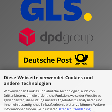
Diese Webseite verwendet Cookies und
Vertrag widerrufen
andere Technologien
Wir verwenden Cookies und ähnliche Technologien, auch von
Online Shop erstellen
mit Gambio.de © 2026
Drittanbietern, um die ordentliche Funktionsweise der Website zu
gewährleisten, die Nutzung unseres Angebotes zu analysieren und
Ihnen ein bestmögliches Einkaufserlebnis bieten zu können. Weitere
Ausgewählte Top-Bewertungen für www.kulano.store/de
Informationen finden Sie in unserer
Datenschutzerklärung
.