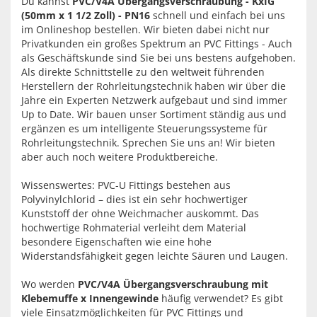
Du kannst
PVC/V4A Übergangsverschraubung - KxIG
(50mm x 1 1/2 Zoll) - PN16
schnell und einfach bei uns
im Onlineshop bestellen. Wir bieten dabei nicht nur
Privatkunden ein großes Spektrum an PVC Fittings - Auch
als Geschäftskunde sind Sie bei uns bestens aufgehoben.
Als direkte Schnittstelle zu den weltweit führenden
Herstellern der Rohrleitungstechnik haben wir über die
Jahre ein Experten Netzwerk aufgebaut und sind immer
Up to Date. Wir bauen unser Sortiment ständig aus und
ergänzen es um intelligente Steuerungssysteme für
Rohrleitungstechnik. Sprechen Sie uns an! Wir bieten
aber auch noch weitere Produktbereiche.
Wissenswertes: PVC-U Fittings bestehen aus
Polyvinylchlorid – dies ist ein sehr hochwertiger
Kunststoff der ohne Weichmacher auskommt. Das
hochwertige Rohmaterial verleiht dem Material
besondere Eigenschaften wie eine hohe
Widerstandsfähigkeit gegen leichte Säuren und Laugen.
Wo werden
PVC/V4A Übergangsverschraubung mit
Klebemuffe x Innengewinde
häufig verwendet? Es gibt
viele Einsatzmöglichkeiten für PVC Fittings und