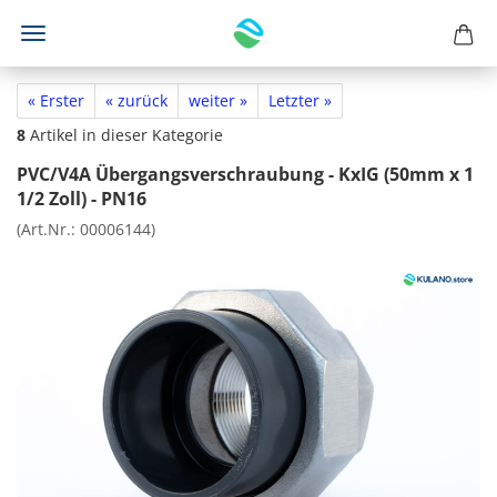
« Erster
« zurück
weiter »
Letzter »
8
Artikel in dieser Kategorie
PVC/V4A Übergangsverschraubung - KxIG (50mm x 1
1/2 Zoll) - PN16
(Art.Nr.:
00006144
)