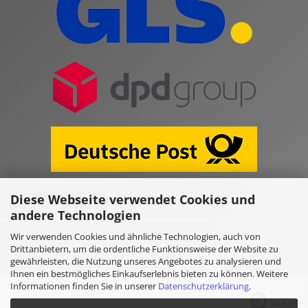
Diese Webseite verwendet Cookies und
Vertrag widerrufen
andere Technologien
Wir verwenden Cookies und ähnliche Technologien, auch von
Online Shop erstellen
mit Gambio.de © 2026
Drittanbietern, um die ordentliche Funktionsweise der Website zu
gewährleisten, die Nutzung unseres Angebotes zu analysieren und
Ihnen ein bestmögliches Einkaufserlebnis bieten zu können. Weitere
Ausgewählte Top-Bewertungen für www.kulano.store/de
Informationen finden Sie in unserer
Datenschutzerklärung
.