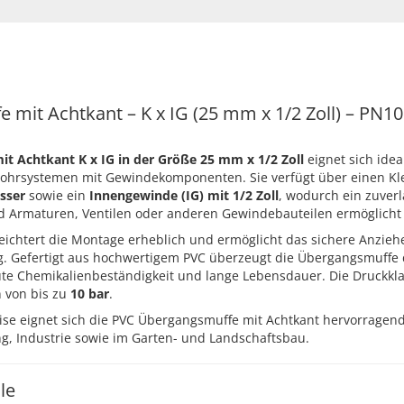
mit Achtkant – K x IG (25 mm x 1/2 Zoll) – PN10
t Achtkant K x IG in der Größe 25 mm x 1/2 Zoll
eignet sich idea
ohrsystemen mit Gewindekomponenten. Sie verfügt über einen Kl
sser
sowie ein
Innengewinde (IG) mit 1/2 Zoll
, wodurch ein zuver
d Armaturen, Ventilen oder anderen Gewindebauteilen ermöglicht 
rleichtert die Montage erheblich und ermöglicht das sichere Anzie
 Gefertigt aus hochwertigem PVC überzeugt die Übergangsmuffe 
ute Chemikalienbeständigkeit und lange Lebensdauer. Die Druckkl
n von bis zu
10 bar
.
ise eignet sich die PVC Übergangsmuffe mit Achtkant hervorragen
, Industrie sowie im Garten- und Landschaftsbau.
le