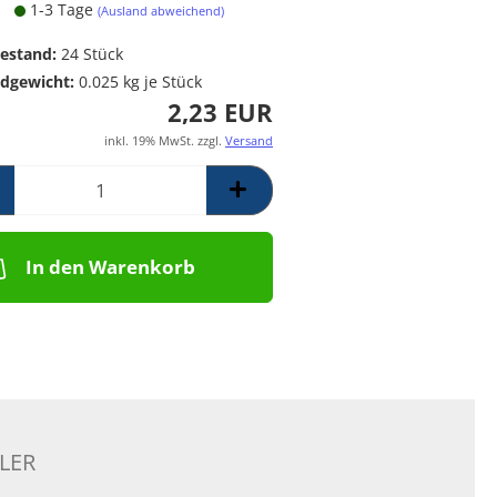
1-3 Tage
Poolpumpen für
Messing Frostschutzregner
PE Rückschlagventil
(Ausland abweichend)
Schwimmbäder –
Mess. Y-Schmutzfänger
estand:
24
Stück
Filterpumpen für
Poolanlagen
dgewicht:
0.025
kg je Stück
Komplettsets für
2,23 EUR
Skimmerbecken | Kulano
inkl. 19% MwSt. zzgl.
Versand
Pooltechnik
Dosieranlagen &
Salzelektrolyseanlagen für
Pools und
Wasseraufbereitung
In den Warenkorb
Schalstein-Poolsysteme
Aufrollvorrichtungen
Schwimmbadfolien
Praher PVC- Kugelhähne, IGB
PVC-Fittinge,
Rückschlagklappen
LER