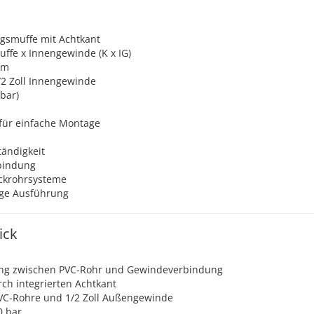
gsmuffe mit Achtkant
ffe x Innengewinde (K x IG)
mm
2 Zoll Innengewinde
bar)
 für einfache Montage
ändigkeit
bindung
uckrohrsysteme
ige Ausführung
ick
ang zwischen PVC-Rohr und Gewindeverbindung
ch integrierten Achtkant
VC-Rohre und 1/2 Zoll Außengewinde
0 bar