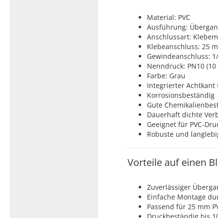
Material: PVC
Ausführung: Übergan
Anschlussart: Klebemu
Klebeanschluss: 25 
Gewindeanschluss: 1/
Nenndruck: PN10 (10 
Farbe: Grau
Integrierter Achtkant
Korrosionsbeständig
Gute Chemikalienbest
Dauerhaft dichte Ver
Geeignet für PVC-Dr
Robuste und langleb
Vorteile auf einen Bl
Zuverlässiger Überg
Einfache Montage dur
Passend für 25 mm P
Druckbeständig bis 1