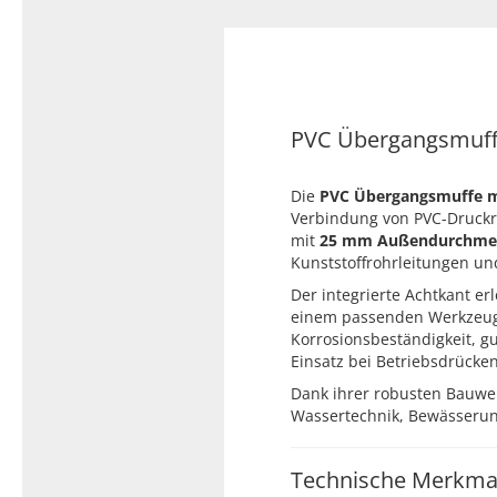
Typ 23B/308
Edelstahl Rohrnippel, Typ
PVC Kleber
23/310
PVC Reiniger
Dichtungsmaterial
PVC Übergangsmuffe 
Die
PVC Übergangsmuffe mi
Dichtungsmaterial - Natürlich
Verbindung von PVC-Druckr
dichten (NEO Fermit +
mit
25 mm Außendurchme
Hanf/Flachs)
Kunststoffrohrleitungen un
Dichtungsmaterial -
Industrielle
Der integrierte Achtkant e
Gewindedichtmittel
einem passenden Werkzeug.
Korrosionsbeständigkeit, g
Einsatz bei Betriebsdrücke
Dank ihrer robusten Bauwe
Wassertechnik, Bewässerung
Technische Merkma