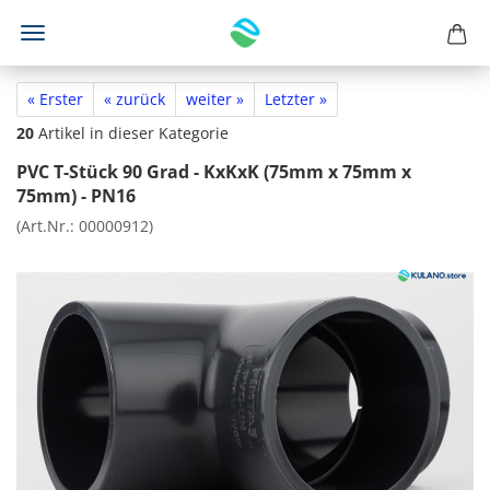
« Erster
« zurück
weiter »
Letzter »
20
Artikel in dieser Kategorie
PVC T-Stück 90 Grad - KxKxK (75mm x 75mm x
75mm) - PN16
(Art.Nr.:
00000912
)