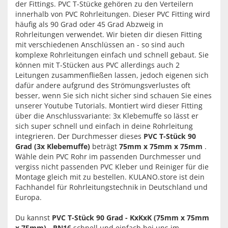
der Fittings. PVC T-Stücke gehören zu den Verteilern
innerhalb von PVC Rohrleitungen. Dieser PVC Fitting wird
häufig als 90 Grad oder 45 Grad Abzweig in
Rohrleitungen verwendet. Wir bieten dir diesen Fitting
mit verschiedenen Anschlüssen an - so sind auch
komplexe Rohrleitungen einfach und schnell gebaut. Sie
können mit T-Stücken aus PVC allerdings auch 2
Leitungen zusammenfließen lassen, jedoch eigenen sich
dafür andere aufgrund des Strömungsverlustes oft
besser, wenn Sie sich nicht sicher sind schauen Sie eines
unserer Youtube Tutorials. Montiert wird dieser Fitting
über die Anschlussvariante: 3x Klebemuffe so lässt er
sich super schnell und einfach in deine Rohrleitung
integrieren. Der Durchmesser dieses
PVC T-Stück 90
Grad (3x Klebemuffe)
beträgt
75mm x 75mm x 75mm
.
Wähle dein PVC Rohr im passenden Durchmesser und
vergiss nicht passenden PVC Kleber und Reiniger für die
Montage gleich mit zu bestellen. KULANO.store ist dein
Fachhandel für Rohrleitungstechnik in Deutschland und
Europa.
Du kannst
PVC T-Stück 90 Grad - KxKxK (75mm x 75mm
x 75mm) - PN16
schnell und einfach bei uns im