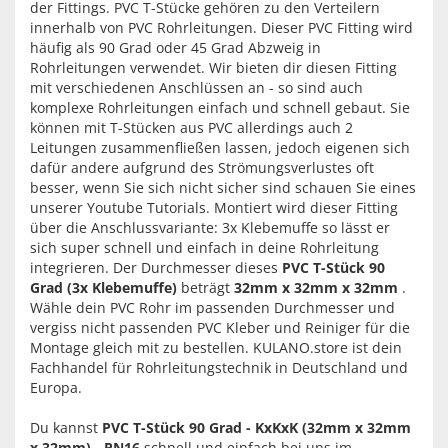
der Fittings. PVC T-Stücke gehören zu den Verteilern
innerhalb von PVC Rohrleitungen. Dieser PVC Fitting wird
häufig als 90 Grad oder 45 Grad Abzweig in
Rohrleitungen verwendet. Wir bieten dir diesen Fitting
mit verschiedenen Anschlüssen an - so sind auch
komplexe Rohrleitungen einfach und schnell gebaut. Sie
können mit T-Stücken aus PVC allerdings auch 2
Leitungen zusammenfließen lassen, jedoch eigenen sich
dafür andere aufgrund des Strömungsverlustes oft
besser, wenn Sie sich nicht sicher sind schauen Sie eines
unserer Youtube Tutorials. Montiert wird dieser Fitting
über die Anschlussvariante: 3x Klebemuffe so lässt er
sich super schnell und einfach in deine Rohrleitung
integrieren. Der Durchmesser dieses
PVC T-Stück 90
Grad (3x Klebemuffe)
beträgt
32mm x 32mm x 32mm
.
Wähle dein PVC Rohr im passenden Durchmesser und
vergiss nicht passenden PVC Kleber und Reiniger für die
Montage gleich mit zu bestellen. KULANO.store ist dein
Fachhandel für Rohrleitungstechnik in Deutschland und
Europa.
Du kannst
PVC T-Stück 90 Grad - KxKxK (32mm x 32mm
x 32mm) - PN16
schnell und einfach bei uns im