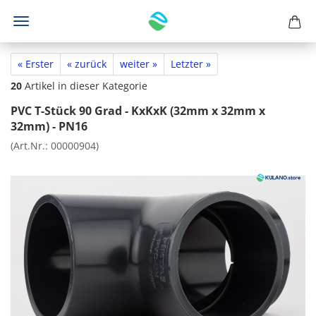
« Erster
« zurück
weiter »
Letzter »
20
Artikel in dieser Kategorie
PVC T-Stück 90 Grad - KxKxK (32mm x 32mm x
32mm) - PN16
(Art.Nr.:
00000904
)