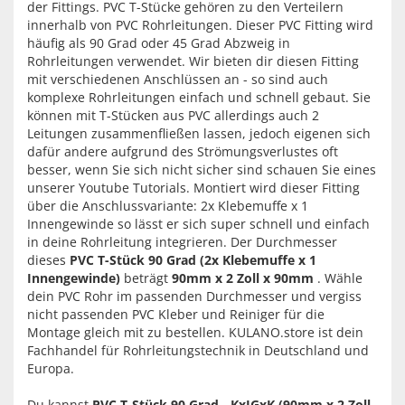
der Fittings. PVC T-Stücke gehören zu den Verteilern
innerhalb von PVC Rohrleitungen. Dieser PVC Fitting wird
häufig als 90 Grad oder 45 Grad Abzweig in
Rohrleitungen verwendet. Wir bieten dir diesen Fitting
mit verschiedenen Anschlüssen an - so sind auch
komplexe Rohrleitungen einfach und schnell gebaut. Sie
können mit T-Stücken aus PVC allerdings auch 2
Leitungen zusammenfließen lassen, jedoch eigenen sich
dafür andere aufgrund des Strömungsverlustes oft
besser, wenn Sie sich nicht sicher sind schauen Sie eines
unserer Youtube Tutorials. Montiert wird dieser Fitting
über die Anschlussvariante: 2x Klebemuffe x 1
Innengewinde so lässt er sich super schnell und einfach
in deine Rohrleitung integrieren. Der Durchmesser
dieses
PVC T-Stück 90 Grad (2x Klebemuffe x 1
Innengewinde)
beträgt
90mm x 2 Zoll x 90mm
. Wähle
dein PVC Rohr im passenden Durchmesser und vergiss
nicht passenden PVC Kleber und Reiniger für die
Montage gleich mit zu bestellen. KULANO.store ist dein
Fachhandel für Rohrleitungstechnik in Deutschland und
Europa.
Du kannst
PVC T-Stück 90 Grad - KxIGxK (90mm x 2 Zoll