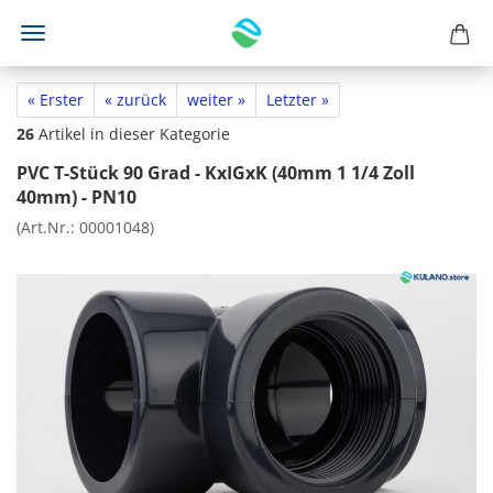
« Erster
« zurück
weiter »
Letzter »
26
Artikel in dieser Kategorie
PVC T-Stück 90 Grad - KxIGxK (40mm 1 1/4 Zoll
40mm) - PN10
(Art.Nr.:
00001048
)