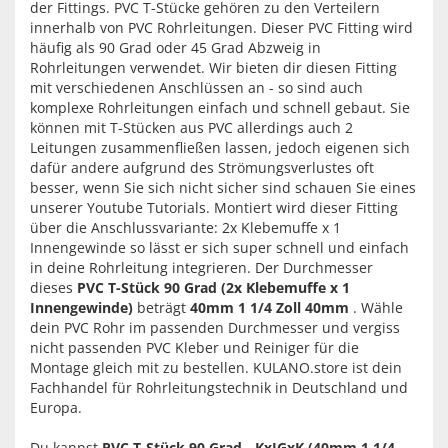
der Fittings. PVC T-Stücke gehören zu den Verteilern
innerhalb von PVC Rohrleitungen. Dieser PVC Fitting wird
häufig als 90 Grad oder 45 Grad Abzweig in
Rohrleitungen verwendet. Wir bieten dir diesen Fitting
mit verschiedenen Anschlüssen an - so sind auch
komplexe Rohrleitungen einfach und schnell gebaut. Sie
können mit T-Stücken aus PVC allerdings auch 2
Leitungen zusammenfließen lassen, jedoch eigenen sich
dafür andere aufgrund des Strömungsverlustes oft
besser, wenn Sie sich nicht sicher sind schauen Sie eines
unserer Youtube Tutorials. Montiert wird dieser Fitting
über die Anschlussvariante: 2x Klebemuffe x 1
Innengewinde so lässt er sich super schnell und einfach
in deine Rohrleitung integrieren. Der Durchmesser
dieses
PVC T-Stück 90 Grad (2x Klebemuffe x 1
Innengewinde)
beträgt
40mm 1 1/4 Zoll 40mm
. Wähle
dein PVC Rohr im passenden Durchmesser und vergiss
nicht passenden PVC Kleber und Reiniger für die
Montage gleich mit zu bestellen. KULANO.store ist dein
Fachhandel für Rohrleitungstechnik in Deutschland und
Europa.
Du kannst
PVC T-Stück 90 Grad - KxIGxK (40mm 1 1/4