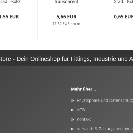
rad - KxIG
transparent
Grad - Kx
25mm x 3/4
(0,5 Meter +/-
(25mm x
Zoll)...
3mm)...
25mm)...
1,55 EUR
5,66 EUR
0,65 EU
11,32 EUR pro m
re - Dein Onlineshop für Fittings, Industrie und A
Mehr über...
Privatsphäre und Datenschutz
AGB
Kontakt
Versand- & Zahlungsbedingu