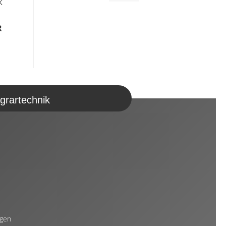
K
R
grartechnik
ngen