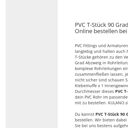
Typ 23B/308
Edelstahl Rohrnippel, Typ
PVC Kleber
23/310
PVC Reiniger
PVC T-Stück 90 Grad
Dichtungsmaterial
Online bestellen be
PVC Fittings und Armaturen
Dichtungsmaterial - Natürlich
langlebig und halten auch
dichten (NEO Fermit +
T-Stücke gehören zu den Ver
Hanf/Flachs)
Grad Abzweig in Rohrleitun
komplexe Rohrleitungen ein
Dichtungsmaterial -
zusammenfließen lassen, je
Industrielle
nicht sicher sind schauen S
Gewindedichtmittel
Klebemuffe x 1 Innengewinde
Durchmesser dieses
PVC T-
dein PVC Rohr im passende
mit zu bestellen. KULANO.s
Du kannst
PVC T-Stück 90 
bestellen. Wir bieten dabei
Sie bei uns bestens aufgeho