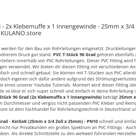
 - 2x Klebemuffe x 1 Innengewinde - 25mm x 3/4 
i KULANO.store
 werden für den Bau von Rohrleitungen eingesetzt. Druckleitunge
 höherem Druck gut stand.
PVC T-Stück 90 Grad
gehören ebenfalls z
teilern innerhalb von PVC Rohrleitungen. Dieser PVC Fitting wird 
gen verwendet. Wir bieten dir diesen Fitting mit verschiedenen An
fach und schnell gebaut. Sie können mit T-Stücken aus PVC allerd
doch eigenen sich dafür andere aufgrund des Strömungsverlustes 
ie eines unserer Youtube Tutorials. Montiert wird dieser Fitting üb
 so lässt er sich super schnell und einfach in deine Rohrleitung i
Stück 90 Grad (2x Klebemuffe x 1 Innengewinde)
beträgt
25mm x 
n Durchmesser und vergiss nicht passenden PVC Kleber und Reinig
tore ist dein Fachhandel für Rohrleitungstechnik in Deutschland u
Grad - KxIGxK (25mm x 3/4 Zoll x 25mm) - PN10
schnell und einfa
 nicht nur Privatkunden ein großes Spektrum an PVC Fittings - Auc
ben. Als direkte Schnittstelle zu den weltweit führenden Herstell