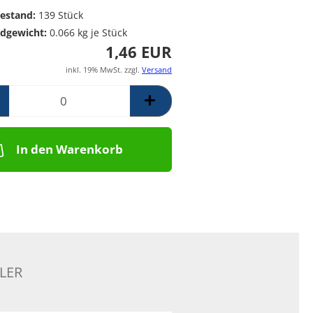
Poolpumpen für
Messing Frostschutzregner
PE Rückschlagventil
estand:
139
Stück
Schwimmbäder –
Mess. Y-Schmutzfänger
dgewicht:
0.066
kg je Stück
Filterpumpen für
1,46 EUR
Poolanlagen
Komplettsets für
inkl. 19% MwSt. zzgl.
Versand
Skimmerbecken | Kulano
Pooltechnik
Dosieranlagen &
Salzelektrolyseanlagen für
Pools und
In den Warenkorb
Wasseraufbereitung
Schalstein-Poolsysteme
Aufrollvorrichtungen
Schwimmbadfolien
Praher PVC- Kugelhähne, IGB
PVC-Fittinge,
Rückschlagklappen
LER