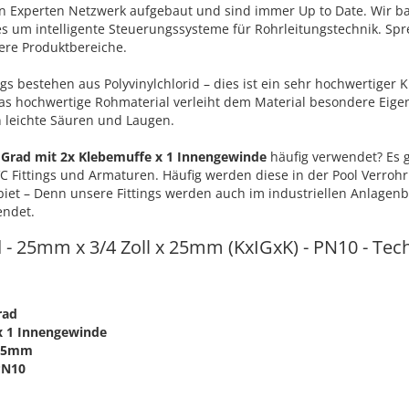
in Experten Netzwerk aufgebaut und sind immer Up to Date. Wir b
s um intelligente Steuerungssysteme für Rohrleitungstechnik. Spr
ere Produktbereiche.
gs bestehen aus Polyvinylchlorid – dies ist ein sehr hochwertiger 
 hochwertige Rohmaterial verleiht dem Material besondere Eigen
 leichte Säuren und Laugen.
 Grad mit 2x Klebemuffe x 1 Innengewinde
häufig verwendet? Es g
C Fittings und Armaturen. Häufig werden diese in der Pool Verrohr
ebiet – Denn unsere Fittings werden auch im industriellen Anlagen
endet.
 - 25mm x 3/4 Zoll x 25mm (KxIGxK) - PN10 - Tec
rad
x 1 Innengewinde
 25mm
PN10