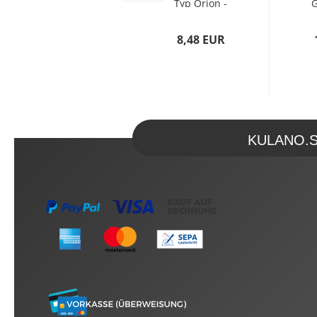
Typ Orion -
G
25mm x 25mm
(
(KxK)...
8,48 EUR
KULANO.Sto