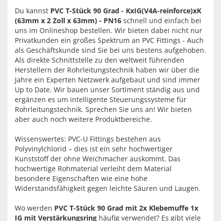
Du kannst
PVC T-Stück 90 Grad - KxIG(V4A-reinforce)xK
(63mm x 2 Zoll x 63mm) - PN16
schnell und einfach bei
uns im Onlineshop bestellen. Wir bieten dabei nicht nur
Privatkunden ein großes Spektrum an PVC Fittings - Auch
als Geschäftskunde sind Sie bei uns bestens aufgehoben.
Als direkte Schnittstelle zu den weltweit führenden
Herstellern der Rohrleitungstechnik haben wir über die
Jahre ein Experten Netzwerk aufgebaut und sind immer
Up to Date. Wir bauen unser Sortiment ständig aus und
ergänzen es um intelligente Steuerungssysteme für
Rohrleitungstechnik. Sprechen Sie uns an! Wir bieten
aber auch noch weitere Produktbereiche.
Wissenswertes: PVC-U Fittings bestehen aus
Polyvinylchlorid – dies ist ein sehr hochwertiger
Kunststoff der ohne Weichmacher auskommt. Das
hochwertige Rohmaterial verleiht dem Material
besondere Eigenschaften wie eine hohe
Widerstandsfähigkeit gegen leichte Säuren und Laugen.
Wo werden
PVC T-Stück 90 Grad mit 2x Klebemuffe 1x
IG mit Verstärkungsring
häufig verwendet? Es gibt viele