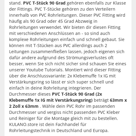
stand.
PVC T-Stück 90 Grad
gehören ebenfalls zur Klasse
der Fittings. PVC T-Stücke gehören zu den Verteilern
innerhalb von PVC Rohrleitungen. Dieser PVC Fitting wird
häufig als 90 Grad oder 45 Grad Abzweig in
Rohrleitungen verwendet. Wir bieten dir diesen Fitting
mit verschiedenen Anschlüssen an - so sind auch
komplexe Rohrleitungen einfach und schnell gebaut. Sie
können mit T-Stücken aus PVC allerdings auch 2
Leitungen zusammenfließen lassen, jedoch eigenen sich
dafür andere aufgrund des Strömungsverlustes oft
besser, wenn Sie sich nicht sicher sind schauen Sie eines
unserer Youtube Tutorials. Montiert wird dieser Fitting
über die Anschlussvariante: 2x Klebemuffe 1x IG mit
Verstärkungsring so lässt er sich super schnell und
einfach in deine Rohrleitung integrieren. Der
Durchmesser dieses
PVC T-Stück 90 Grad (2x
Klebemuffe 1x IG mit Verstärkungsring)
beträgt
63mm x
2 Zoll x 63mm
. Wähle dein PVC Rohr im passenden
Durchmesser und vergiss nicht passenden PVC Kleber
und Reiniger für die Montage gleich mit zu bestellen.
KULANO.store ist dein Fachhandel für
Rohrleitungstechnik in Deutschland und Europa.