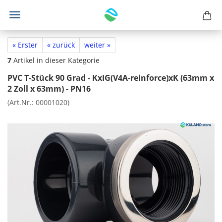
« Erster
« zurück
weiter »
7
Artikel in dieser Kategorie
PVC T-Stück 90 Grad - KxIG(V4A-reinforce)xK (63mm x
2 Zoll x 63mm) - PN16
(Art.Nr.:
00001020
)