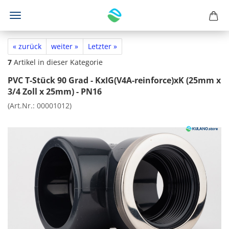
« zurück
weiter »
Letzter »
7
Artikel in dieser Kategorie
PVC T-Stück 90 Grad - KxIG(V4A-reinforce)xK (25mm x
3/4 Zoll x 25mm) - PN16
(Art.Nr.:
00001012
)