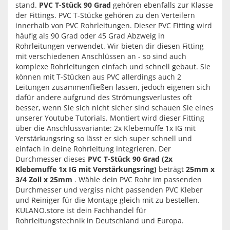
stand.
PVC T-Stück 90 Grad
gehören ebenfalls zur Klasse
der Fittings. PVC T-Stücke gehören zu den Verteilern
innerhalb von PVC Rohrleitungen. Dieser PVC Fitting wird
häufig als 90 Grad oder 45 Grad Abzweig in
Rohrleitungen verwendet. Wir bieten dir diesen Fitting
mit verschiedenen Anschlüssen an - so sind auch
komplexe Rohrleitungen einfach und schnell gebaut. Sie
können mit T-Stücken aus PVC allerdings auch 2
Leitungen zusammenfließen lassen, jedoch eigenen sich
dafür andere aufgrund des Strömungsverlustes oft
besser, wenn Sie sich nicht sicher sind schauen Sie eines
unserer Youtube Tutorials. Montiert wird dieser Fitting
über die Anschlussvariante: 2x Klebemuffe 1x IG mit
Verstärkungsring so lässt er sich super schnell und
einfach in deine Rohrleitung integrieren. Der
Durchmesser dieses
PVC T-Stück 90 Grad (2x
Klebemuffe 1x IG mit Verstärkungsring)
beträgt
25mm x
3/4 Zoll x 25mm
. Wähle dein PVC Rohr im passenden
Durchmesser und vergiss nicht passenden PVC Kleber
und Reiniger für die Montage gleich mit zu bestellen.
KULANO.store ist dein Fachhandel für
Rohrleitungstechnik in Deutschland und Europa.