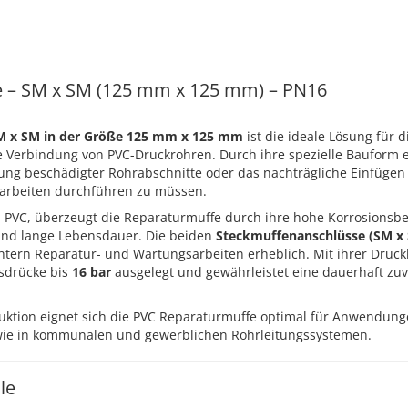
 – SM x SM (125 mm x 125 mm) – PN16
M x SM in der Größe 125 mm x 125 mm
ist die ideale Lösung für d
 Verbindung von PVC-Druckrohren. Durch ihre spezielle Bauform e
ung beschädigter Rohrabschnitte oder das nachträgliche Einfügen 
rbeiten durchführen zu müssen.
 PVC, überzeugt die Reparaturmuffe durch ihre hohe Korrosionsbe
und lange Lebensdauer. Die beiden
Steckmuffenanschlüsse (SM x
chtern Reparatur- und Wartungsarbeiten erheblich. Mit ihrer Druc
bsdrücke bis
16 bar
ausgelegt und gewährleistet eine dauerhaft zuv
uktion eignet sich die PVC Reparaturmuffe optimal für Anwendung
wie in kommunalen und gewerblichen Rohrleitungssystemen.
le