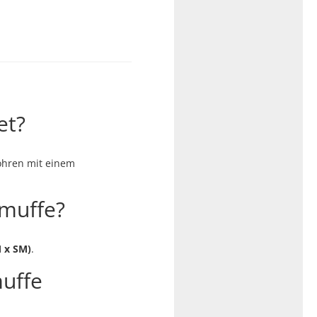
et?
ohren mit einem
rmuffe?
 x SM)
.
muffe