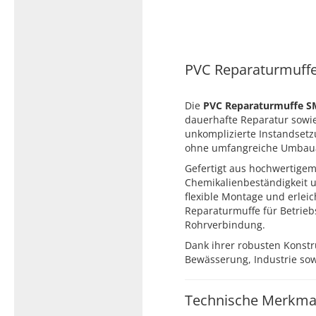
Typ 23B/308
Edelstahl Rohrnippel, Typ
PVC Kleber
23/310
PVC Reiniger
Dichtungsmaterial
PVC Reparaturmuffe
Die
PVC Reparaturmuffe S
dauerhafte Reparatur sowie
Dichtungsmaterial - Natürlich
unkomplizierte Instandsetz
dichten (NEO Fermit +
ohne umfangreiche Umbaua
Hanf/Flachs)
Gefertigt aus hochwertigem
Dichtungsmaterial -
Chemikalienbeständigkeit 
Industrielle
flexible Montage und erlei
Gewindedichtmittel
Reparaturmuffe für Betrie
Rohrverbindung.
Dank ihrer robusten Konstr
Bewässerung, Industrie so
Technische Merkma