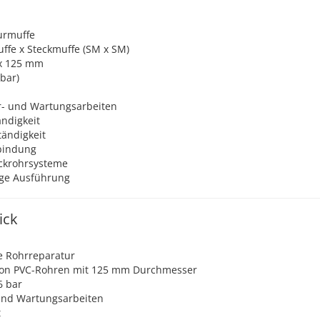
urmuffe
uffe x Steckmuffe (SM x SM)
x 125 mm
bar)
ur- und Wartungsarbeiten
ndigkeit
ändigkeit
bindung
uckrohrsysteme
ige Ausführung
ick
e Rohrreparatur
von PVC-Rohren mit 125 mm Durchmesser
6 bar
 und Wartungsarbeiten
t