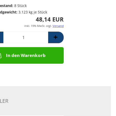
Poolpumpen für
Messing Frostschutzregner
PE Rückschlagventil
estand:
8
Stück
Schwimmbäder –
Mess. Y-Schmutzfänger
dgewicht:
3.123
kg je Stück
Filterpumpen für
48,14 EUR
Poolanlagen
Komplettsets für
inkl. 19% MwSt. zzgl.
Versand
Skimmerbecken | Kulano
Pooltechnik
Dosieranlagen &
Salzelektrolyseanlagen für
Pools und
In den Warenkorb
Wasseraufbereitung
Schalstein-Poolsysteme
Aufrollvorrichtungen
Schwimmbadfolien
Praher PVC- Kugelhähne, IGB
PVC-Fittinge,
Rückschlagklappen
LER