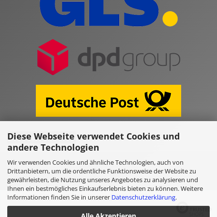
Diese Webseite verwendet Cookies und
Vertrag widerrufen
andere Technologien
Wir verwenden Cookies und ähnliche Technologien, auch von
Online Shop erstellen
mit Gambio.de © 2026
Drittanbietern, um die ordentliche Funktionsweise der Website zu
gewährleisten, die Nutzung unseres Angebotes zu analysieren und
Ihnen ein bestmögliches Einkaufserlebnis bieten zu können. Weitere
Ausgewählte Top-Bewertungen für www.kulano.store/de
Informationen finden Sie in unserer
Datenschutzerklärung
.
Alle Akzeptieren