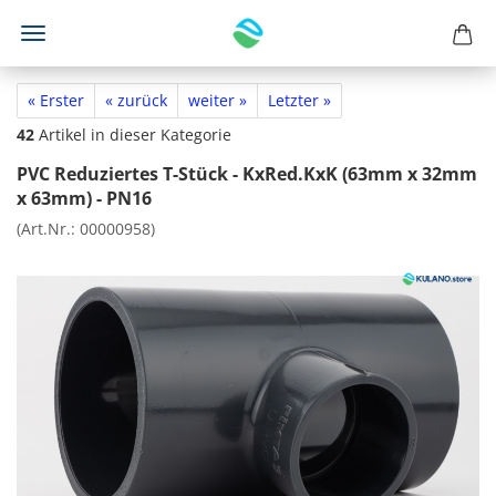
« Erster
« zurück
weiter »
Letzter »
42
Artikel in dieser Kategorie
PVC Reduziertes T-Stück - KxRed.KxK (63mm x 32mm
x 63mm) - PN16
(Art.Nr.:
00000958
)