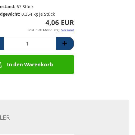
Poolpumpen für
Messing Frostschutzregner
PE Rückschlagventil
estand:
67
Stück
Schwimmbäder –
Mess. Y-Schmutzfänger
dgewicht:
0.354
kg je Stück
Filterpumpen für
4,06 EUR
Poolanlagen
Komplettsets für
inkl. 19% MwSt. zzgl.
Versand
Skimmerbecken | Kulano
Pooltechnik
Dosieranlagen &
Salzelektrolyseanlagen für
Pools und
In den Warenkorb
Wasseraufbereitung
Schalstein-Poolsysteme
Aufrollvorrichtungen
Schwimmbadfolien
Praher PVC- Kugelhähne, IGB
PVC-Fittinge,
Rückschlagklappen
LER