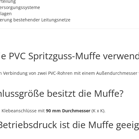
teilung
Versorgungssysteme
nlagen
terung bestehender Leitungsnetze
ie PVC Spritzguss-Muffe verwen
ren Verbindung von zwei PVC-Rohren mit einem Außendurchmesser
lussgröße besitzt die Muffe?
i Klebeanschlüsse mit
90 mm Durchmesser
(K x K).
etriebsdruck ist die Muffe geei