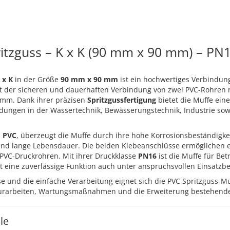
itzguss – K x K (90 mm x 90 mm) – PN
 x K
in der Größe
90 mm x 90 mm
ist ein hochwertiges Verbindun
nt der sicheren und dauerhaften Verbindung von zwei PVC-Rohren 
mm. Dank ihrer präzisen
Spritzgussfertigung
bietet die Muffe ein
ndungen in der Wassertechnik, Bewässerungstechnik, Industrie sow
m
PVC
, überzeugt die Muffe durch ihre hohe Korrosionsbeständigkei
und lange Lebensdauer. Die beiden Klebeanschlüsse ermöglichen e
PVC-Druckrohren. Mit ihrer Druckklasse
PN16
ist die Muffe für Be
t eine zuverlässige Funktion auch unter anspruchsvollen Einsatz
e und die einfache Verarbeitung eignet sich die PVC Spritzguss-Mu
turarbeiten, Wartungsmaßnahmen und die Erweiterung bestehende
le