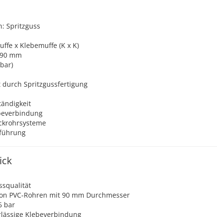
: Spritzguss
ffe x Klebemuffe (K x K)
 90 mm
bar)
durch Spritzgussfertigung
ändigkeit
ebeverbindung
uckrohrsysteme
sführung
ick
ssqualität
von PVC-Rohren mit 90 mm Durchmesser
6 bar
rlässige Klebeverbindung