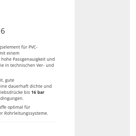
16
gselement für PVC-
mit einem
e hohe Passgenauigkeit und
ie in technischen Ver- und
t, gute
ine dauerhaft dichte und
triebsdrücke bis
16 bar
bedingungen.
ffe optimal für
r Rohrleitungssysteme.