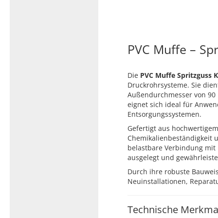
Typ 23B/308
Edelstahl Rohrnippel, Typ
PVC Kleber
23/310
PVC Reiniger
Dichtungsmaterial
PVC Muffe – Spr
Die
PVC Muffe Spritzguss K
Druckrohrsysteme. Sie die
Dichtungsmaterial - Natürlich
Außendurchmesser von 90 
dichten (NEO Fermit +
eignet sich ideal für Anwe
Hanf/Flachs)
Entsorgungssystemen.
Dichtungsmaterial -
Gefertigt aus hochwertige
Industrielle
Chemikalienbeständigkeit 
Gewindedichtmittel
belastbare Verbindung mit 
ausgelegt und gewährleiste
Durch ihre robuste Bauweis
Neuinstallationen, Repara
Technische Merkma