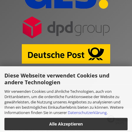
Diese Webseite verwendet Cookies und
Vertrag widerrufen
andere Technologien
Wir verwenden Cookies und ähnliche Technologien, auch von
Online Shop erstellen
mit Gambio.de © 2026
Drittanbietern, um die ordentliche Funktionsweise der Website zu
gewährleisten, die Nutzung unseres Angebotes zu analysieren und
Ihnen ein bestmögliches Einkaufserlebnis bieten zu können. Weitere
Ausgewählte Top-Bewertungen für www.kulano.store/de
Informationen finden Sie in unserer
Datenschutzerklärung
.
Alle Akzeptieren
Noch sind keine Bewertungen vorhanden.