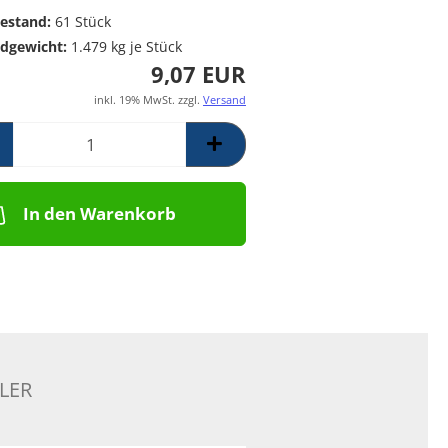
Poolpumpen für
Messing Frostschutzregner
PE Rückschlagventil
estand:
61
Stück
Schwimmbäder –
Mess. Y-Schmutzfänger
dgewicht:
1.479
kg je Stück
Filterpumpen für
9,07 EUR
Poolanlagen
Komplettsets für
inkl. 19% MwSt. zzgl.
Versand
Skimmerbecken | Kulano
Pooltechnik
Dosieranlagen &
Salzelektrolyseanlagen für
Pools und
In den Warenkorb
Wasseraufbereitung
Schalstein-Poolsysteme
Aufrollvorrichtungen
Schwimmbadfolien
Praher PVC- Kugelhähne, IGB
PVC-Fittinge,
Rückschlagklappen
LER