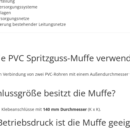
teilung
Versorgungssysteme
nlagen
ersorgungsnetze
terung bestehender Leitungsnetze
ie PVC Spritzguss-Muffe verwen
ren Verbindung von zwei PVC-Rohren mit einem Außendurchmesser
lussgröße besitzt die Muffe?
i Klebeanschlüsse mit
140 mm Durchmesser
(K x K).
etriebsdruck ist die Muffe geei