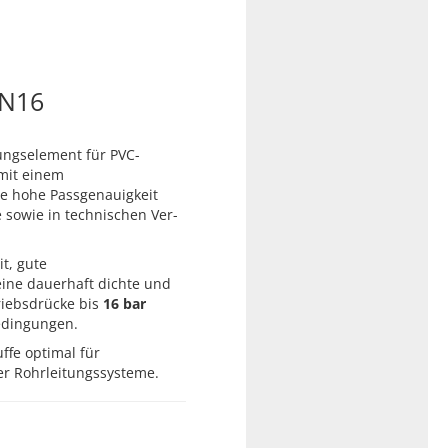
PN16
ungselement für PVC-
mit einem
ne hohe Passgenauigkeit
 sowie in technischen Ver-
t, gute
ine dauerhaft dichte und
triebsdrücke bis
16 bar
bedingungen.
ffe optimal für
r Rohrleitungssysteme.