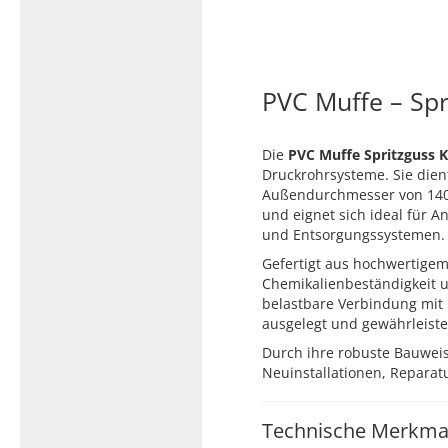
Typ 23B/308
Edelstahl Rohrnippel, Typ
PVC Kleber
23/310
PVC Reiniger
Dichtungsmaterial
PVC Muffe – Spr
Die
PVC Muffe Spritzguss K
Druckrohrsysteme. Sie die
Dichtungsmaterial - Natürlich
Außendurchmesser von 140
dichten (NEO Fermit +
und eignet sich ideal für 
Hanf/Flachs)
und Entsorgungssystemen.
Dichtungsmaterial -
Gefertigt aus hochwertige
Industrielle
Chemikalienbeständigkeit 
Gewindedichtmittel
belastbare Verbindung mit 
ausgelegt und gewährleiste
Durch ihre robuste Bauweis
Neuinstallationen, Repara
Technische Merkma