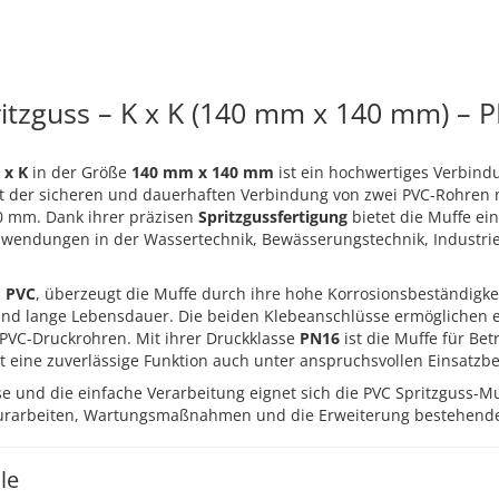
itzguss – K x K (140 mm x 140 mm) – 
 x K
in der Größe
140 mm x 140 mm
ist ein hochwertiges Verbind
nt der sicheren und dauerhaften Verbindung von zwei PVC-Rohren 
 mm. Dank ihrer präzisen
Spritzgussfertigung
bietet die Muffe ei
Anwendungen in der Wassertechnik, Bewässerungstechnik, Industrie
m
PVC
, überzeugt die Muffe durch ihre hohe Korrosionsbeständigkei
und lange Lebensdauer. Die beiden Klebeanschlüsse ermöglichen e
PVC-Druckrohren. Mit ihrer Druckklasse
PN16
ist die Muffe für Be
t eine zuverlässige Funktion auch unter anspruchsvollen Einsatz
e und die einfache Verarbeitung eignet sich die PVC Spritzguss-Mu
turarbeiten, Wartungsmaßnahmen und die Erweiterung bestehende
le