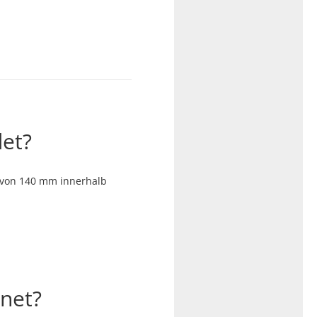
det?
 von 140 mm innerhalb
gnet?