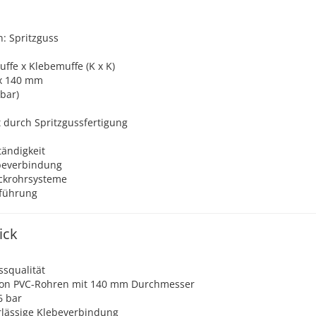
: Spritzguss
ffe x Klebemuffe (K x K)
x 140 mm
bar)
durch Spritzgussfertigung
ändigkeit
ebeverbindung
uckrohrsysteme
sführung
ick
ssqualität
von PVC-Rohren mit 140 mm Durchmesser
6 bar
rlässige Klebeverbindung