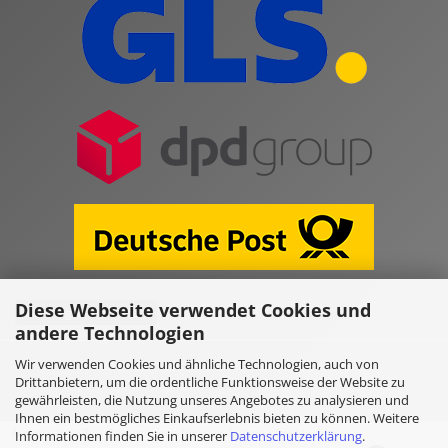
Diese Webseite verwendet Cookies und
Vertrag widerrufen
andere Technologien
Wir verwenden Cookies und ähnliche Technologien, auch von
Online Shop erstellen
mit Gambio.de © 2026
Drittanbietern, um die ordentliche Funktionsweise der Website zu
gewährleisten, die Nutzung unseres Angebotes zu analysieren und
Ihnen ein bestmögliches Einkaufserlebnis bieten zu können. Weitere
Ausgewählte Top-Bewertungen für www.kulano.store/de
Informationen finden Sie in unserer
Datenschutzerklärung
.