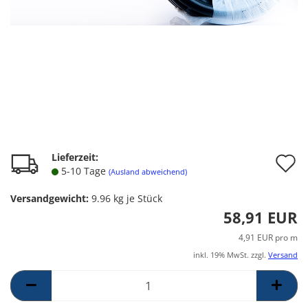
A
Lieferzeit:
5-10 Tage
(Ausland abweichend)
d
Versandgewicht:
9.96
kg je Stück
M
58,91 EUR
4,91 EUR pro m
inkl. 19% MwSt. zzgl.
Versand