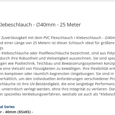
 Klebeschlauch - ∅40mm - 25 Meter
nd Zuverlässigkeit mit dem PVC Flexschlauch / Klebeschlauch - ∅40
einer Länge von 25 Metern ist dieser Schlauch ideal für größere
gs.
 Klebeschläuche oder Poolflexschläuche bezeichnet, sind aus Polyvi
 durch ihre Robustheit und Vielseitigkeit auszeichnen. Sie sind spez
en wie Pooltechnik, Teichbau und Bewässerungssystemen konzipie
 eine Vielzahl von Flüssigkeiten zu bewältigen. Ihre Flexibilität e
bst in komplexen oder räumlich begrenzten Umgebungen. Sie sind i
rhältlich, um den individuellen Anforderungen verschiedener Pro
 Schläuche ist ihre UV-Beständigkeit, die eine langlebige Performan
 unterirdisch verlegt werden, ohne ihre Integrität zu verlieren. D
ein spezielles Verklebungsverfahren, weshalb sie auch als "Klebes
al Series
er - 40mm (KSxKS) -