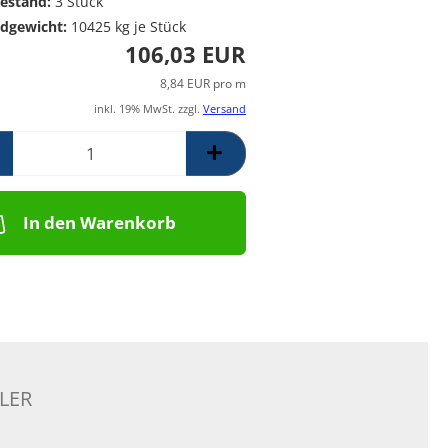
estand:
3
Stück
Poolpumpen für
Messing Frostschutzregner
PE Rückschlagventil
dgewicht:
10425
kg je Stück
Schwimmbäder –
Mess. Y-Schmutzfänger
106,03 EUR
Filterpumpen für
Poolanlagen
8,84 EUR pro m
Komplettsets für
inkl. 19% MwSt. zzgl.
Versand
Skimmerbecken | Kulano
Pooltechnik
Dosieranlagen &
Salzelektrolyseanlagen für
Pools und
In den Warenkorb
Wasseraufbereitung
Schalstein-Poolsysteme
Aufrollvorrichtungen
Schwimmbadfolien
Praher PVC- Kugelhähne, IGB
PVC-Fittinge,
Rückschlagklappen
LER