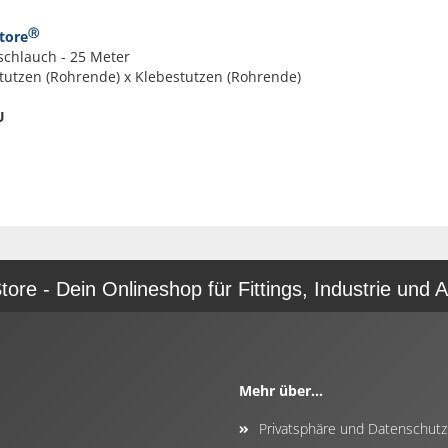
Ⓡ
tore
schlauch - 25 Meter
stutzen (Rohrende) x Klebestutzen (Rohrende)
U
re - Dein Onlineshop für Fittings, Industrie und A
Mehr über...
Privatsphäre und Datenschutz