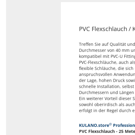
Typ 23B/308
Edelstahl Rohrnippel, Typ
PVC Kleber
23/310
PVC Reiniger
Dichtungsmaterial
PVC Flexschlauch /
Treffen Sie auf Qualität u
Durchmesser von 40 mm und 
Dichtungsmaterial - Natürlich
kompatibel mit PVC-U Fittin
dichten (NEO Fermit +
PVC-Flexschläuche, auch als
Hanf/Flachs)
flexible Schläuche, die sich
Dichtungsmaterial -
anspruchsvollen Anwendung
Industrielle
der Lage, hohen Druck sowie
Gewindedichtmittel
schnelle Installation, sel
Durchmessern und Längen e
Ein weiterer Vorteil dieser
sowohl oberirdisch als auch
erfolgt in der Regel durch 
©
KULANO.store
Profession
PVC Flexschlauch - 25 Met